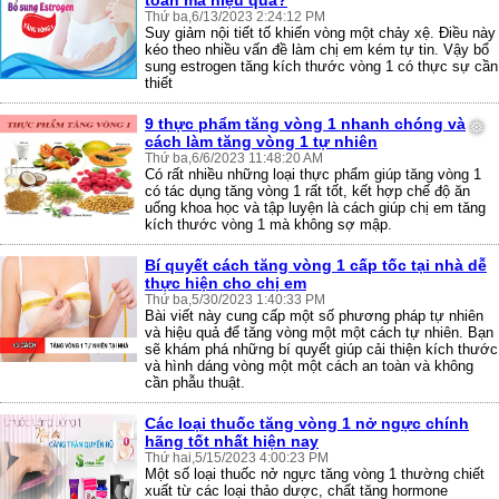
toàn mà hiệu quả?
Thứ ba,6/13/2023 2:24:12 PM
Suy giảm nội tiết tố khiến vòng một chảy xệ. Điều này
kéo theo nhiều vấn đề làm chị em kém tự tin. Vậy bổ
sung estrogen tăng kích thước vòng 1 có thực sự cần
thiết
9 thực phẩm tăng vòng 1 nhanh chóng và
cách làm tăng vòng 1 tự nhiên
Thứ ba,6/6/2023 11:48:20 AM
Có rất nhiều những loại thực phẩm giúp tăng vòng 1
có tác dụng tăng vòng 1 rất tốt, kết hợp chế độ ăn
uống khoa học và tập luyện là cách giúp chị em tăng
kích thước vòng 1 mà không sợ mập.
Bí quyết cách tăng vòng 1 cấp tốc tại nhà dễ
thực hiện cho chị em
Thứ ba,5/30/2023 1:40:33 PM
Bài viết này cung cấp một số phương pháp tự nhiên
và hiệu quả để tăng vòng một một cách tự nhiên. Bạn
sẽ khám phá những bí quyết giúp cải thiện kích thước
và hình dáng vòng một một cách an toàn và không
cần phẫu thuật.
Các loại thuốc tăng vòng 1 nở ngực chính
hãng tốt nhất hiện nay
Thứ hai,5/15/2023 4:00:23 PM
Một số loại thuốc nở ngực tăng vòng 1 thường chiết
xuất từ các loại thảo dược, chất tăng hormone