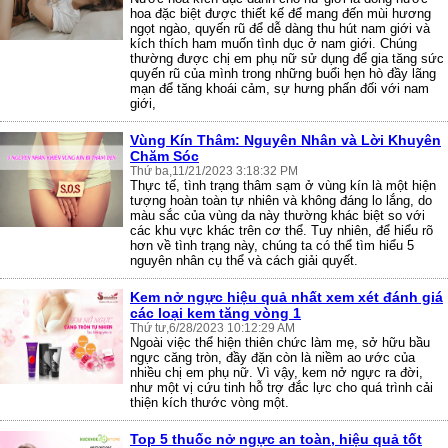
hoa đặc biệt được thiết kế để mang đến mùi hương
ngọt ngào, quyến rũ để dễ dàng thu hút nam giới và
kích thích ham muốn tình dục ở nam giới. Chúng
thường được chị em phụ nữ sử dụng để gia tăng sức
quyến rũ của mình trong những buổi hẹn hò đầy lãng
mạn để tăng khoái cảm, sự hưng phấn đối với nam
giới,
Vùng Kín Thâm: Nguyên Nhân và Lời Khuyên
Chăm Sóc
Thứ ba,11/21/2023 3:18:32 PM
Thực tế, tình trạng thâm sạm ở vùng kín là một hiện
tượng hoàn toàn tự nhiên và không đáng lo lắng, do
màu sắc của vùng da này thường khác biệt so với
các khu vực khác trên cơ thể. Tuy nhiên, để hiểu rõ
hơn về tình trạng này, chúng ta có thể tìm hiểu 5
nguyên nhân cụ thể và cách giải quyết.
Kem nở ngực hiệu quả nhất xem xét đánh giá
các loại kem tăng vòng 1
Thứ tư,6/28/2023 10:12:29 AM
Ngoài việc thể hiện thiên chức làm mẹ, sở hữu bầu
ngực căng tròn, đầy đặn còn là niềm ao ước của
nhiều chị em phụ nữ. Vì vậy, kem nở ngực ra đời,
như một vị cứu tinh hỗ trợ đắc lực cho quá trình cải
thiện kích thước vòng một.
Top 5 thuốc nở ngực an toàn, hiệu quả tốt