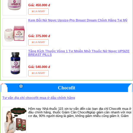
Giá: 450.000 đ
Kem Bôi Nở Ngực Upsize-Pro Breast Dream Chính Hãng Tại Mỹ
Giá: 375.000 đ
❅
❆
Tăng Kích Thước Vòng 1 Tự Nhiên Nhờ Thuốc Nở Ngực UPSIZE
BREAST PILLS
Giá: 540.000 đ
Chocofit
Tư vấn địa chỉ chocofit mua ở đâu chính hãng
Hôm nay Nhà thuốc 115 xin tư vấn đến các bạn địa chỉ Chocofit mua ở
đâu chính hãng, thuốc Giảm Cân Chocofitgiúp giảm cân nhanh với mọi
cơ địa, 90% người dùng là giảm, không giảm nhiều cũng giảm ít. Giảm