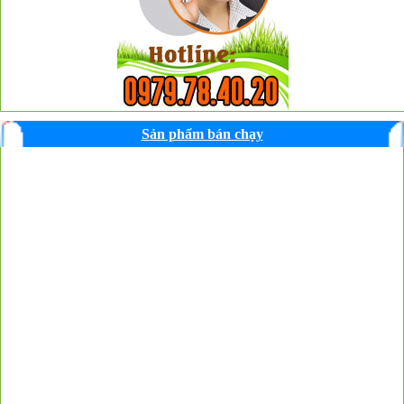
Sản phẩm bán chạy
❆
❆