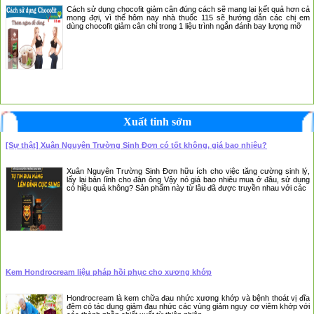
Cách sử dụng chocofit giảm cân đúng cách sẽ mang lại kết quả hơn cả
mong đợi, vì thế hôm nay nhà thuốc 115 sẽ hướng dẫn các chị em
dùng chocofit giảm cân chỉ trong 1 liệu trình ngắn đánh bay lượng mỡ
Xuất tinh sớm
[Sự thật] Xuân Nguyên Trường Sinh Đơn có tốt không, giá bao nhiêu?
Xuân Nguyên Trường Sinh Đơn hữu ích cho việc tăng cường sinh lý,
lấy lại bản lĩnh cho đàn ông Vậy nó giá bao nhiêu mua ở đâu, sử dụng
có hiệu quả không? Sản phẩm này từ lâu đã được truyền nhau với các
❆
Kem Hondrocream liệu pháp hồi phục cho xương khớp
Hondrocream là kem chữa đau nhức xương khớp và bệnh thoát vị đĩa
đệm có tác dụng giảm đau nhức các vùng giảm nguy cơ viêm khớp với