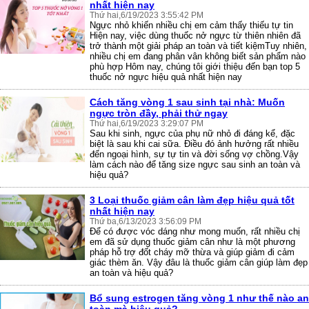
nhất hiện nay
Thứ hai,6/19/2023 3:55:42 PM
Ngực nhỏ khiến nhiều chị em cảm thấy thiếu tự tin
Hiện nay, việc dùng thuốc nở ngực từ thiên nhiên đã
trở thành một giải pháp an toàn và tiết kiệmTuy nhiên,
nhiều chị em đang phân vân không biết sản phẩm nào
phù hợp Hôm nay, chúng tôi giới thiệu đến bạn top 5
thuốc nở ngực hiệu quả nhất hiện nay
Cách tăng vòng 1 sau sinh tại nhà: Muốn
ngực tròn đầy, phải thử ngay
Thứ hai,6/19/2023 3:29:07 PM
Sau khi sinh, ngực của phụ nữ nhỏ đi đáng kể, đặc
biệt là sau khi cai sữa. Điều đó ảnh hưởng rất nhiều
đến ngoại hình, sự tự tin và đời sống vợ chồng.Vậy
làm cách nào để tăng size ngực sau sinh an toàn và
hiệu quả?
3 Loại thuốc giảm cân làm đẹp hiệu quả tốt
nhất hiện nay
Thứ ba,6/13/2023 3:56:09 PM
Để có được vóc dáng như mong muốn, rất nhiều chị
em đã sử dụng thuốc giảm cân như là một phương
pháp hỗ trợ đốt cháy mỡ thừa và giúp giảm đi cảm
giác thèm ăn. Vậy đâu là thuốc giảm cân giúp làm đẹp
an toàn và hiệu quả?
Bổ sung estrogen tăng vòng 1 như thế nào an
❅
❅