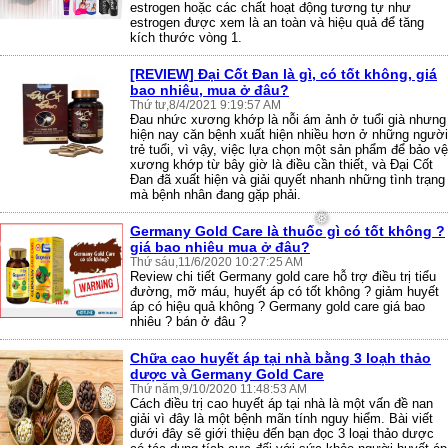
estrogen hoặc các chất hoạt động tương tự như
estrogen được xem là an toàn và hiệu quả để tăng
kích thước vòng 1.
[REVIEW] Đại Cốt Đan là gì, có tốt không, giá
bao nhiêu, mua ở đâu?
Thứ tư,8/4/2021 9:19:57 AM
Đau nhức xương khớp là nỗi ám ảnh ở tuổi già nhưng
hiện nay căn bệnh xuất hiện nhiều hơn ở những người
trẻ tuổi, vì vậy, việc lựa chọn một sản phẩm để bảo vệ
xương khớp từ bây giờ là điều cần thiết, và Đại Cốt
Đan đã xuất hiện và giải quyết nhanh những tình trạng
mà bệnh nhân đang gặp phải.
Germany Gold Care là thuốc gì có tốt không ?
giá bao nhiêu mua ở đâu?
Thứ sáu,11/6/2020 10:27:25 AM
Review chi tiết Germany gold care hỗ trợ điều trị tiểu
đường, mỡ máu, huyết áp có tốt không ? giảm huyết
áp có hiệu quả không ? Germany gold care giá bao
nhiêu ? bán ở đâu ?
Chữa cao huyết áp tại nhà bằng 3 loạh thảo
dược và Germany Gold Care
Thứ năm,9/10/2020 11:48:53 AM
Cách điều trị cao huyết áp tại nhà là một vấn đề nan
giải vì đây là một bệnh mãn tính nguy hiểm. Bài viết
dưới đây sẽ giới thiệu đến bạn đọc 3 loại thảo dược