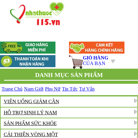
❆
❆
GIỎ HÀNG
CỦA BẠN
DANH MỤC SẢN PHẨM
Trang Chủ
Nam Giới
Phụ Nữ
Tin Tức
Tư Vấn
VIÊN UỐNG GIẢM CÂN
HỖ TRỢ SINH LÝ NAM
SẢN PHẨM SỨC KHỎE
CẢI THIỆN VÒNG MỘT