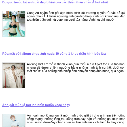
Đổ gục trước bộ ảnh gái đẹp bikini của các thiên thần châu Á hot nhất
Cùng Ad ngắm ảnh gái đẹp bikini xinh dễ thương quyến rũ các cô gái
người châu Á. Chiêm ngưỡng ảnh gai dep bikini xinh với khuôn mặt đẹp
tựa thiên thần với nét cute, nụ cười tỏa nắng. Ảnh hot girl, người
Rửa mắt với album chụp ảnh nude, lộ vòng 1 khoe thân hình bốc lửa
Ai cũng biết cơ thể là thanh xuân của thiếu nữ là tuyệt tác của tạo hóa,
nhưng để được chiêm ngưỡng bằng những hình ảnh cụ thể, dưới con
mắt “nhìn” của những nhà nhiếp ảnh chuyên chụp ảnh nude, qua ngôn
❅
Ảnh gái múp lộ mu lon nhìn muốn xoạc ngay
Ảnh gái múp lộ mu lon là một hình thức giải trí cho anh em trên cộng
đồng mạng, những lông mu căng tròn đây đặn và những gai múp máp
nhiều nước dưới đây chắc chăn sẽ làm anh em kích thích tộ, hãy cùng