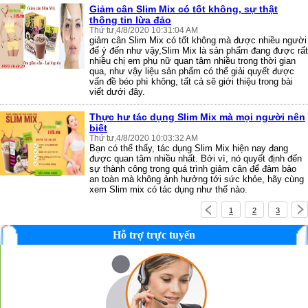
Giảm cân Slim Mix có tốt không, sự thật
thông tin lừa đảo
Thứ tư,4/8/2020 10:31:04 AM
giảm cân Slim Mix có tốt không mà được nhiều người
để ý đến như vậy,Slim Mix là sản phẩm đang được rất
nhiều chị em phụ nữ quan tâm nhiều trong thời gian
qua, như vậy liệu sản phẩm có thể giải quyết được
vấn đề béo phì không, tất cả sẽ giới thiệu trong bài
viết dưới đây.
Thực hư tác dụng Slim Mix mà mọi người nên
biết
Thứ tư,4/8/2020 10:03:32 AM
Bạn có thể thấy, tác dụng Slim Mix hiện nay đang
được quan tâm nhiều nhất. Bởi vì, nó quyết định đến
sự thành công trong quá trình giảm cân để đảm bảo
an toàn mà không ảnh hưởng tới sức khỏe, hãy cùng
xem Slim mix có tác dụng như thế nào.
❅
1
2
3
Hỗ trợ trực tuyến