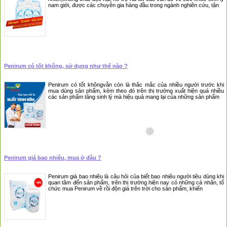
nam giới, được các chuyên gia hàng đầu trong ngành nghiên cứu, tận
Penirum có tốt không, sử dụng như thế nào ?
Penirum có tốt khôngvẫn còn là thắc mắc của nhiều người trước khi
mua dùng sản phẩm, kèm theo đó trên thị trường xuất hiện quá nhiều
các sản phẩm tăng sinh lý mà hiệu quả mang lại của những sản phẩm
Penirum giá bao nhiêu, mua ở đâu ?
Penirum giá bao nhiêu là câu hỏi của biết bao nhiêu người tiêu dùng khi
quan tâm đến sản phẩm, trên thị trường hiện nay có những cá nhân, tổ
chức mua Penirum về rồi độn giá trên trời cho sản phẩm, khiến