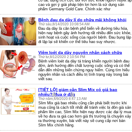
có tác dụng tích cực đối với sức khỏe người huyết áp
cao và gợi ý giải pháp tiện lợi hơn là sử dụng sản
phẩm Germany Gold Care. Chính xác như
Bệnh đau dạ dày lí do chữa mãi không khỏi
Thứ sáu,8/14/2020 10:08:54 AM
Đau dạ dày là căn bệnh phổ biến về đường tiêu hóa,
hiện nay bệnh gây ảnh hưởng rất nhiều đến sức khỏe,
sinh hoạt và cuộc sống của người bệnh. Đau bụng lặp
đi lặp lại sẽ khiến cơ thể tiêu hao suy nhược.
Viêm loét dạ dày nguyên nhân cách chữa
❅
Thứ tư,8/12/2020 2:10:54 PM
Bệnh viêm loét dạ dày tá tràng khiến người bệnh đau
đớn, ảnh hưởng đến chất lượng cuộc sống và có thể
dẫn đến những biến chứng nguy hiểm. Cùng tìm hiểu
nguyên nhân và cách điều trị tình trạng này trong bài
viết sau.
[TIẾT LỘ] giảm cân Slim Mix có giá bao
nhiêu? Mua ở đâu
Thứ năm,4/9/2020 8:47:13 AM
Slim Mix giá bao nhiêu cũng cần phải biết trước khi
mua cũng là cách tốt nhất để tránh việc bị đôn giá sản
phẩm lên cao, Slim Mix hiện nay được các đại lý mua
về họ đưa ra giá cao hơn giá thị trường là chuyện xảy
ra thường xuyên, bài viết này sẽ cung cấp nơi bán
Slim Mix chính hãng.