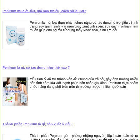
Penirum mua ở đâu, giá bao nhiêu, cách sử dụng?
Penirumlà một loại thực phẩm chức năng có tác dụng hỗ trợ điều trị tình
trạng suy giảm sinh lý ở nam giới, xuất tinh sớm, suy giảm rối loạn ham
muốn giúp cho người sử dụng thấy khoẻ hơn, sinh lực dồi
Penirum là gì, có tác dụng như thế nào ?
Yếu sinh lý đã trở thành vấn đề chung của xã hội, gây ảnh hưởng nhiều
đến tình cảm lứa đôi, hạnh phúc hôn nhân gia đình, Penirum thực phẩm
chức năng đang phổ biến trên thị trường, được nhiều người săn
Thành phần Penirum là gì, sản xuất ở đâu ?
Thành phần Penirum gồm những những nguyên liệu hoàn toàn từ tự
nhiên,không chất độc hại, hỗ trợ rất tốt các vấn đề về sức khỏe sinh lý