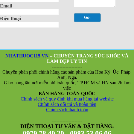
Email
Điện thoại
NHATHUOC115.VN
– CHUYÊN TRANG SỨC KHỎE VÀ
LÀM ĐẸP UY TÍN
--------------------
Chuyên phân phối chính hãng các sản phẩm của Hoa Kỳ, Úc, Pháp,
Anh, Nga.
Giao hàng tận nơi miễn phí toàn quốc, TP.HCM và HN sau 2h làm
việc
BÁN HÀNG TOÀN QUỐC
Chính sách và quy định khi mua hàng tại website
Chính sách đổi trả và hoàn tiền
Chính sách thanh toán
--------------------
ĐIỆN THOẠI TƯ VẤN & ĐẶT HÀNG:
0979.78.40.20 - 0983.53.06.06