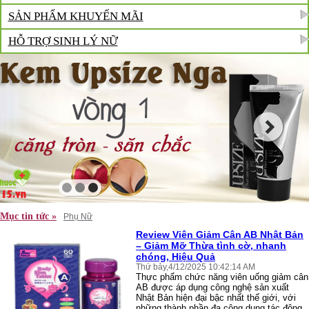
SẢN PHẨM KHUYẾN MÃI
HỖ TRỢ SINH LÝ NỮ
Mục tin tức »
Phụ Nữ
Review Viên Giảm Cân AB Nhật Bản
– Giảm Mỡ Thừa tình cờ, nhanh
chóng, Hiệu Quả
Thứ bảy,4/12/2025 10:42:14 AM
Thực phẩm chức năng viên uống giảm cân
AB được áp dụng công nghệ sản xuất
Nhật Bản hiện đại bậc nhất thế giới, với
những thành phần đa công dụng tác động