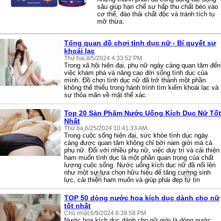
sâu giúp hạn chế sự hấp thu chất béo vào
cơ thể, đào thải chất độc và tránh tích tụ
mỡ thừa.
Tổng quan đồ chơi tình dục nữ - Bí quyết sự
khoái lạc
Thứ hai,8/5/2024 4:33:52 PM
Trong xã hội hiện đại, phụ nữ ngày càng quan tâm đến
việc khám phá và nâng cao đời sống tình dục của
mình. Đồ chơi tình dục nữ đã trở thành một phần
không thể thiếu trong hành trình tìm kiếm khoái lạc và
sự thỏa mãn về mặt thể xác.
Top 20 Sản Phẩm Nước Uống Kích Dục Nữ Tốt
Nhất
Thứ ba,6/25/2024 10:41:33 AM
Trong cuộc sống hiện đại, sức khỏe tình dục ngày
càng được quan tâm không chỉ bởi nam giới mà cả
phụ nữ. Đối với nhiều phụ nữ, việc duy trì và cải thiện
ham muốn tình dục là một phần quan trọng của chất
lượng cuộc sống. Nước uống kích dục nữ đã nổi lên
như một sự lựa chọn hữu hiệu để tăng cường sinh
lực, cải thiện ham muốn và giúp phái đẹp tự tin
TOP 50 dòng nước hoa kích dục dành cho nữ
tốt nhất
Chủ nhật,6/9/2024 8:39:58 PM
Nước hoa kích dục dành cho nữ giới là dòng nước