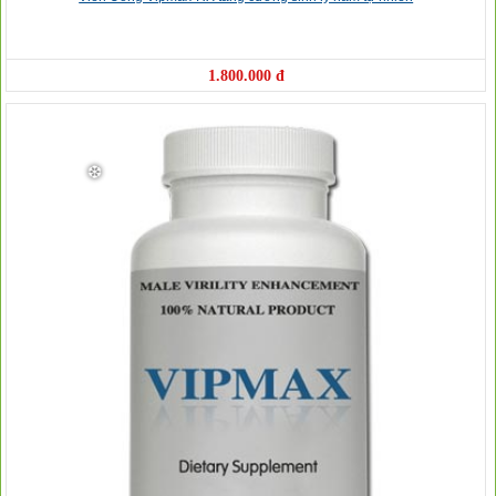
1.800.000 đ
❆
❆