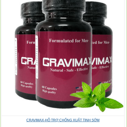
CRAVIMAX-HỖ TRỢ CHỐNG XUẤT TINH SỚM