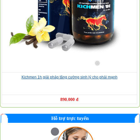
❆
Kichmen 1h giải pháp tăng cường sinh lý cho phái mạnh
890.000 đ
Hỗ trợ trực tuyến