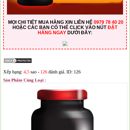
MỌI CHI TIẾT MUA HÀNG XIN LIÊN HỆ
0979 78 40 20
HOẶC CÁC BẠN CÓ THỂ CLICK VÀO NÚT
ĐẶT
HÀNG NGAY
DƯỚI ĐÂY:
Xếp hạng:
4,5
sao -
126
đánh giá.
ID: 126
Sản Phẩm Cùng Loại :