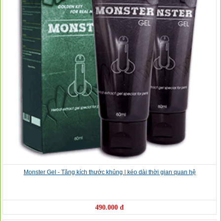
Monster Gel - Tăng kích thước khủng | kéo dài thời gian quan hệ
490.000 đ
❅
❆