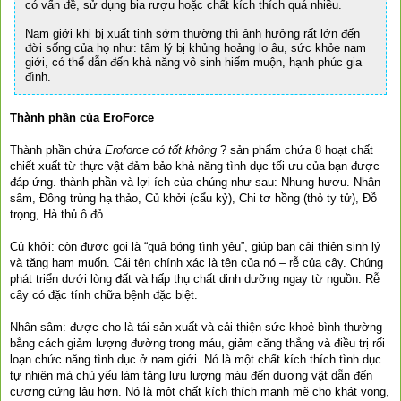
có vấn đề, sử dụng bia rượu hoặc chất kích thích quá nhiều.
Nam giới khi bị xuất tinh sớm thường thì ảnh hưởng rất lớn đến
đời sống của họ như: tâm lý bị khủng hoảng lo âu, sức khỏe nam
giới, có thể dẫn đến khả năng vô sinh hiếm muộn, hạnh phúc gia
đình.
Thành phần của EroForce
Thành phần chứa
Eroforce có tốt không
? sản phẩm chứa 8 hoạt chất
chiết xuất từ thực vật đảm bảo khả năng tình dục tối ưu của bạn được
đáp ứng. thành phần và lợi ích của chúng như sau:
Nhung hươu. Nhân
sâm, Đông trùng hạ thảo, Củ khởi (cẩu kỷ), Chi tơ hồng (thỏ ty tử), Đỗ
trọng, Hà thủ ô đỏ.
Củ khởi: còn được gọi là “quả bóng tình yêu”, giúp bạn cải thiện sinh lý
và tăng ham muốn. Cái tên chính xác là tên của nó – rễ của cây. Chúng
phát triển dưới lòng đất và hấp thụ chất dinh dưỡng ngay từ nguồn. Rễ
cây có đặc tính chữa bệnh đặc biệt.
Nhân sâm: được cho là tái sản xuất và cải thiện sức khoẻ bình thường
bằng cách giảm lượng đường trong máu, giảm căng thẳng và điều trị rối
loạn chức năng tình dục ở nam giới. Nó là một chất kích thích tình dục
tự nhiên mà chủ yếu làm tăng lưu lượng máu đến dương vật dẫn đến
cương cứng lâu hơn. Nó là một chất kích thích mạnh mẽ cho khát vọng,