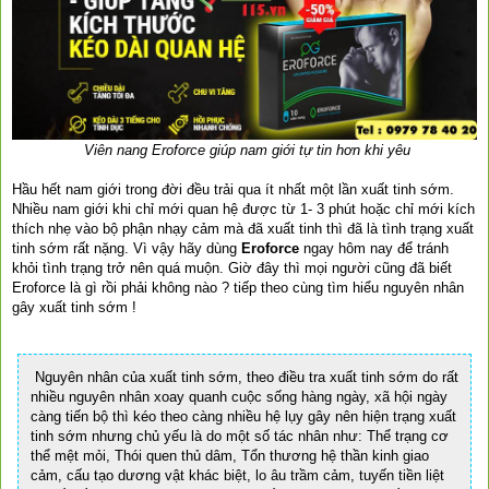
Viên nang Eroforce giúp nam giới tự tin hơn khi yêu
Hầu hết nam giới trong đời đều trải qua ít nhất một lần xuất tinh sớm.
Nhiều nam giới khi chỉ mới quan hệ được từ 1- 3 phút hoặc chỉ mới kích
thích nhẹ vào bộ phận nhạy cảm mà đã xuất tinh thì đã là tình trạng xuất
tinh sớm rất nặng. Vì vậy hãy dùng
Eroforce
ngay hôm nay để tránh
khỏi tình trạng trở nên quá muộn. Giờ đây thì mọi người cũng đã biết
Eroforce là gì rồi phải không nào ? tiếp theo cùng tìm hiểu nguyên nhân
gây xuất tinh sớm !
Nguyên nhân của xuất tinh sớm, theo điều tra xuất tinh sớm do rất
nhiều nguyên nhân xoay quanh cuộc sống hàng ngày, xã hội ngày
càng tiến bộ thì kéo theo càng nhiều hệ lụy gây nên hiện trạng xuất
tinh sớm nhưng chủ yếu là do một số tác nhân như: Thể trạng cơ
thể mệt mỏi, Thói quen thủ dâm, Tổn thương hệ thần kinh giao
cảm, cấu tạo dương vật khác biệt, lo âu trầm cảm, tuyến tiền liệt