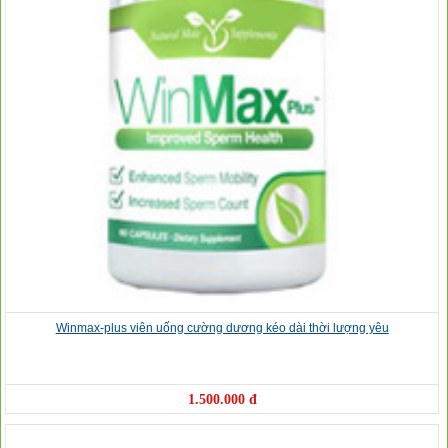
❅
Winmax-plus viên uống cường dương kéo dài thời lượng yêu
1.500.000 đ