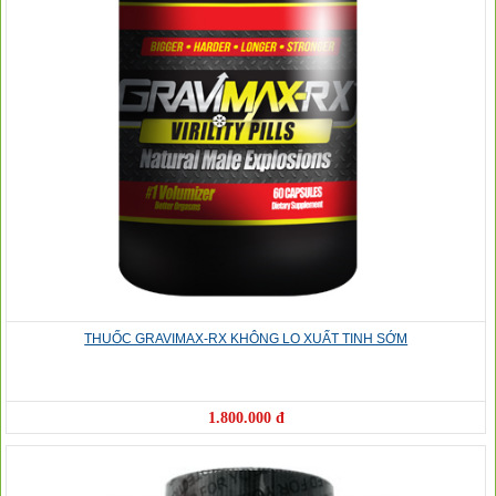
❅
❅
THUỐC GRAVIMAX-RX KHÔNG LO XUẤT TINH SỚM
1.800.000 đ