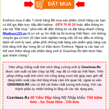
Eroforce mua ở đâu ?
chính hãng Để mua sản phẩm chính hãng các bạn
có thể gọi điện trực tiếp đến hotline :
0979 78 40 20
hoặc điền thông tin
vào nút "Đặt mua " phía trên để điền thông tin và đặt hàng nhanh chóng,
Nhathuoc115.vn
là cơ sở uy tín nhất tại thị trường Việt Nam, với những
chuyên gia có hơn 10 năm kinh nghiệm trong việc hỗ trợ điều trị những
bệnh về sinh lý nam, phân phối những mặt hàng sản phẩm giúp nâng cao
khả năng tình dục trong đó có thần dược Eroforce. Ngoài ra các bạn có
thể xem thêm dòng sản phẩm tăng sinh lý Gravimax-Rx bên dưới hiệu
quả nhanh chóng !
Viên uống chống xuất tinh sớm tăng cường sinh lý
Gravimax-Rx
được sản xuất và bán chạy tại Mỹ, nay đã có mặt tại Việt Nam. Viên
uống chống xuất tinh sớm với công dụng vượt trội giúp nam giới dễ
dàng kiểm soát cậu nhỏ tăng khoái cảm khi quan hệ, ngoài ra viên
GRAVIMAX-RX
còn có thể cải thiện chất lượng tinh trùng. Với các
thành phần tự nhiên không lo lắng về các tác dụng phụ.
Gravimax-Rx
60 Viên/ Hộp
hàng Mỹ Nhập khẩu:
Tiết kiệm
hơn - An Toàn Hơn - Tốt hơn