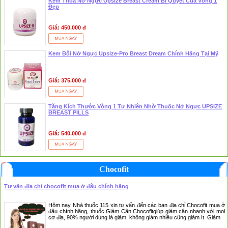
Kem Thoa Nở Ngực Upsize Breast Cream Bí Quyết Của Vòng 1
Đẹp
Giá: 450.000 đ
Kem Bôi Nở Ngực Upsize-Pro Breast Dream Chính Hãng Tại Mỹ
Giá: 375.000 đ
Tăng Kích Thước Vòng 1 Tự Nhiên Nhờ Thuốc Nở Ngực UPSIZE
BREAST PILLS
Giá: 540.000 đ
Chocofit
Tư vấn địa chỉ chocofit mua ở đâu chính hãng
Hôm nay Nhà thuốc 115 xin tư vấn đến các bạn địa chỉ Chocofit mua ở
đâu chính hãng, thuốc Giảm Cân Chocofitgiúp giảm cân nhanh với mọi
cơ địa, 90% người dùng là giảm, không giảm nhiều cũng giảm ít. Giảm