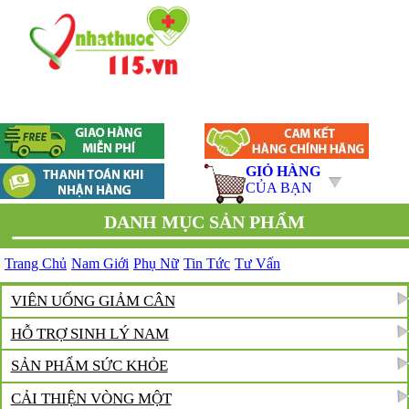
GIỎ HÀNG
CỦA BẠN
DANH MỤC SẢN PHẨM
Trang Chủ
Nam Giới
Phụ Nữ
Tin Tức
Tư Vấn
VIÊN UỐNG GIẢM CÂN
HỖ TRỢ SINH LÝ NAM
SẢN PHẨM SỨC KHỎE
CẢI THIỆN VÒNG MỘT