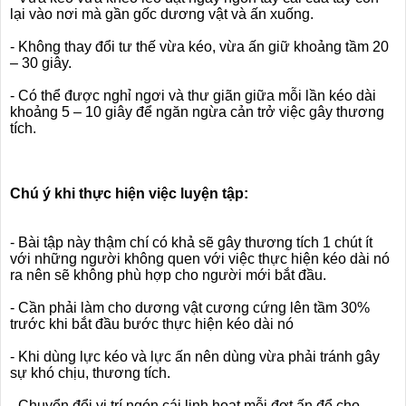
lại vào nơi mà gần gốc dương vật và ấn xuống.
- Không thay đổi tư thế vừa kéo, vừa ấn giữ khoảng tầm 20
– 30 giây.
- Có thể được nghỉ ngơi và thư giãn giữa mỗi lần kéo dài
khoảng 5 – 10 giây để ngăn ngừa cản trở việc gây thương
tích.
Chú ý khi thực hiện việc luyện tập:
- Bài tập này thậm chí có khả sẽ gây thương tích 1 chút ít
với những người không quen với việc thực hiện kéo dài nó
ra nên sẽ không phù hợp cho người mới bắt đầu.
- Cần phải làm cho dương vật cương cứng lên tầm 30%
trước khi bắt đầu bước thực hiện kéo dài nó
- Khi dùng lực kéo và lực ấn nên dùng vừa phải tránh gây
sự khó chịu, thương tích.
- Chuyển đổi vị trí ngón cái linh hoạt mỗi đợt ấn để cho