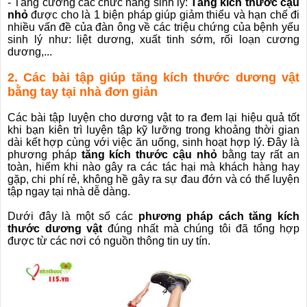
- Tăng cường các chức năng sinh lý:
Tăng kích thước cậu
nhỏ
được cho là 1 biện pháp giúp giảm thiểu và hạn chế đi
nhiều vấn đề của đàn ông về các triệu chứng của bệnh yếu
sinh lý như: liệt dương, xuất tinh sớm, rối loạn cương
dương,...
2. Các bài tập giúp tăng kích thước dương vật
bằng tay tại nhà đơn giản
Các bài tập luyện cho dương vật to ra đem lại hiệu quả tốt
khi bạn kiên trì luyện tập kỹ lưỡng trong khoảng thời gian
dài kết hợp cùng với việc ăn uống, sinh hoạt hợp lý. Đây là
phương pháp
tăng kích thước cậu nhỏ
bằng tay rất an
toàn, hiếm khi nào gây ra các tác hại mà khách hàng hay
gặp, chi phí rẻ, không hề gây ra sự đau đớn và có thể luyện
tập ngay tại nhà dễ dàng.
Dưới đây là một số các
phương pháp cách tăng kích
thước dương vật
đúng nhất mà chúng tôi đã tổng hợp
được từ các nơi có nguồn thông tin uy tín.