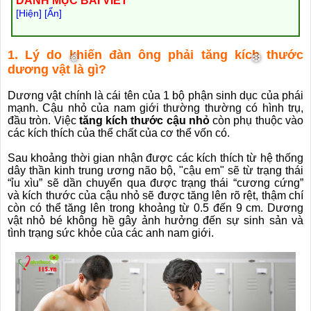
DANH MỤC BÀI VIẾT
[Hiện] [Ẩn]
1. Lý do khiến đàn ông phải tăng kích thước
dương vật là gì?
Dương vật chính là cái tên của 1 bộ phận sinh dục của phái
mạnh. Cậu nhỏ của nam giới thường thường có hình trụ,
đầu tròn. Việc
tăng kích thước cậu nhỏ
còn phụ thuộc vào
các kích thích của thể chất của cơ thể vốn có.
Sau khoảng thời gian nhận được các kích thích từ hệ thống
dây thần kinh trung ương não bộ, "cậu em" sẽ từ trạng thái
“ỉu xìu” sẽ dần chuyển qua được trạng thái “cương cứng”
và kích thước của cậu nhỏ sẽ được tăng lên rõ rệt, thậm chí
còn có thể tăng lên trong khoảng từ 0.5 đến 9 cm.
Dương
vật nhỏ bé không hề gây ảnh hưởng đến sự sinh sản và
tình trạng sức khỏe của các anh nam giới.