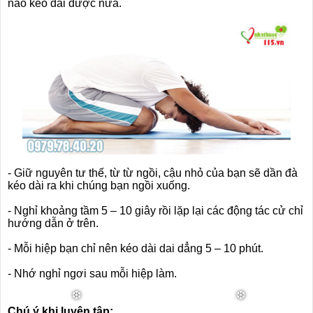
nào kéo dài được nữa.
❅
- Giữ nguyên tư thế, từ từ ngồi, cậu nhỏ của bạn sẽ dần đà
kéo dài ra khi chúng bạn ngồi xuống.
- Nghỉ khoảng tầm 5 – 10 giây rồi lặp lại các động tác cử chỉ
hướng dẫn ở trên.
- Mỗi hiệp bạn chỉ nên kéo dài dai dẳng 5 – 10 phút.
- Nhớ nghỉ ngơi sau mỗi hiệp làm.
Chú ý khi luyện tập: