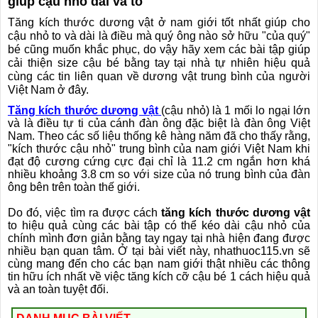
giúp cậu nhỏ dài và to
Tăng kích thước dương vật ở nam giới tốt nhất giúp cho
cậu nhỏ to và dài là điều mà quý ông nào sở hữu "của quý"
bé cũng muốn khắc phục, do vậy hãy xem các bài tập giúp
cải thiện size cậu bé bằng tay tại nhà tự nhiên hiệu quả
cùng các tin liên quan về dương vật trung bình của người
Việt Nam ở đây.
Tăng kích thước dương vật
(cậu nhỏ) là 1 mối lo ngại lớn
và là điều tự ti của cánh đàn ông đặc biệt là đàn ông Việt
Nam. Theo các số liệu thống kê hàng năm đã cho thấy rằng,
"kích thước cậu nhỏ" trung bình của nam giới Việt Nam khi
❅
đạt độ cương cứng cực đại chỉ là 11.2 cm ngắn hơn khá
nhiều khoảng 3.8 cm so với size của nó trung bình của đàn
ông bên trên toàn thế giới.
Do đó, việc tìm ra được cách
tăng kích thước dương vật
to hiệu quả cùng các bài tập có thể kéo dài cậu nhỏ của
chính mình đơn giản bằng tay ngay tại nhà hiện đang được
nhiều bạn quan tâm. Ở tại bài viết này, nhathuoc115.vn sẽ
cùng mang đến cho các bạn nam giới thật nhiều các thông
tin hữu ích nhất về việc tăng kích cỡ cậu bé 1 cách hiệu quả
và an toàn tuyệt đối.