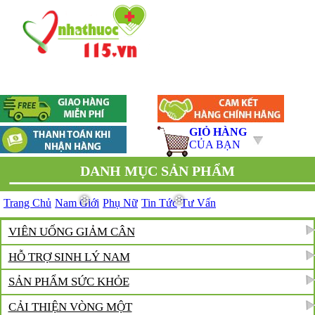
GIỎ HÀNG
CỦA BẠN
DANH MỤC SẢN PHẨM
Trang Chủ
Nam Giới
Phụ Nữ
Tin Tức
Tư Vấn
VIÊN UỐNG GIẢM CÂN
HỖ TRỢ SINH LÝ NAM
SẢN PHẨM SỨC KHỎE
CẢI THIỆN VÒNG MỘT