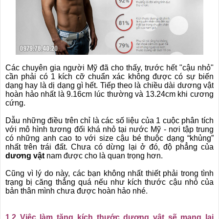
Các chuyên gia người Mỹ đã cho thấy, trước hết "cậu nhỏ"
cần phải có 1 kích cỡ chuẩn xác không được có sự biến
dạng hay là dị dạng gì hết. Tiếp theo là chiều dài dương vật
hoàn hảo nhất là 9.16cm lúc thường và 13.24cm khi cương
cứng.
Dẫu những điều trên chỉ là các số liệu của 1 cuộc phân tích
với mô hình tương đối khá nhỏ tại nước Mỹ - nơi tập trung
có những anh cao to với size cậu bé thuộc dạng “khủng”
nhất trên trái đất. Chưa có dừng lại ở đó, độ phẳng của
dương vật
nam được cho là quan trọng hơn.
Cũng vì lý do này, các bạn không nhất thiết phải trong tình
trạng bị căng thẳng quá nếu như kích thước cậu nhỏ của
bản thân mình chưa được hoàn hảo nhé.
1.2 Việc làm tăng kích thước dương vật sẽ mang lại