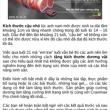
Kích thước cậu nhỏ
lúc anh nam mới được sinh ra dài tầm
khoảng 1cm và tăng nhanh chóng trong độ tuổi từ 14 – 16
tuổi. Dẫu thế đến tận khoảng 21 tuổi, "cậu bé" sẽ không còn
có thể lớn được nữa vì khi đó cậu nhỏ đã đạt đủ kích thước
tối đa.
Việc qua tuổi 21 mà "em trai" tuổi vẫn bé thì các anh nên tìm
hiểu cho mình những cách
tăng kích thước dương vật
sao cho hiệu quả nhất mà không được gây các ảnh hưởng
nghiêm trọng đến tình trạng sức khỏe của mình và các khả
năng sinh sản.
Điển hình nổi bật nhất ở đây là những bài tập, thực phẩm
bổ sung hoặc là các bài thuốc, những loại gel,... có các tác
dụng có thể làm tăng kích thước.
Sản phẩm giúp cường
dương làm tăng cường tình trạng sinh lý cùng với Cravimax
Pro chính hãng tốt nhất....
Các bạn sẽ hoàn toàn bất ngờ với các kết quả trước và sau
khi sử dụng viên uống hỗ trợ giúp tăng cường sinh lý nam