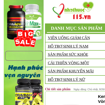
DANH MỤC SẢN PHẨM
VIÊN UỐNG GIẢM CÂN
HỖ TRỢ SINH LÝ NAM
SẢN PHẨM SỨC KHỎE
CẢI THIỆN VÒNG MỘT
SẢN PHẨM KHUYẾN MÃI
HỖ TRỢ SINH LÝ NỮ
Chi tiết sản phẩm
Ngày đăng: Chủ nhật, 8/26
Kem
Vòn