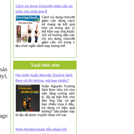
Cách sử dụng Chocofit giảm cân an
toàn cho phái đẹp 💃
Cách sử dụng chocofit
giảm cân đúng cách
sẽ mang lại kết quả
hơn cả mong đợi, vì
thế hôm nay nhà thuốc
115 sẽ hướng dẫn các
chị em dùng chocofit
giảm cân chỉ trong 1
liệu trình ngắn đánh bay lượng mỡ
Xuất tinh sớm
 sản
yl,
[Sự thật] Xuân Nguyên Trường Sinh
Đơn có tốt không, giá bao nhiêu?
Xuân Nguyên Trường
Sinh Đơn hữu ích cho
việc tăng cường sinh
lý, lấy lại bản lĩnh cho
đàn ông Vậy nó giá
bao nhiêu mua ở đâu,
sử dụng có hiệu quả
không? Sản phẩm này
sage
từ lâu đã được truyền nhau với các
Kem Hondrocream liệu pháp hồi