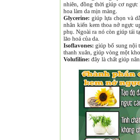
nhiên, đồng thời giúp cơ ngực 
hoa làm da mịn màng.
❅
Glycerine:
giúp lựa chọn và dẫ
nhân kiến
kem thoa nở ngực up
phụ. Ngoài ra nó còn giúp tái 
lão hoá của da.
Isoflavones:
giúp bổ sung nội ti
thanh xuân, giúp vòng một kho
Volufiline:
đây là chất giúp nân