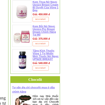
Kem Thoa Nở Ngực
Upsize Breast Cream
Bí Quyết Của Vòng 1
Đẹp
Giá: 450.000 đ
Kem Bôi Nở Ngực
Upsize-Pro Breast
Dream Chính Hãng
Tại Mỹ
Giá: 375.000 đ
Tăng Kích Thước
Vòng 1 Tự Nhiên
Nhờ Thuốc Nở Ngực
UPSIZE BREAST
PILLS
Giá: 540.000 đ
Chocofit
Tư vấn địa chỉ chocofit mua ở đâu
chính hãng
Hôm nay Nhà thuốc
ung
115 xin tư vấn đến các
bạn địa chỉ Chocofit
a tự
mua ở đâu chính