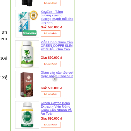
XtraZex - Tăng
cường cương
dương mạnh mẽ cho
quý ông
Giá: 590.000 đ
, an
 em
Viên Uống Giảm Cân
GREEN COFFE SLIM
2019 Hiệu Quả Cao
 hoá
Giá: 890.000 đ
❅
Giảm cân cấp tốc với
y xệ
thực phẩm ChocoFit
Giá: 590.000 đ
Green Coffee Bean
Extract - Viên Uống
Giảm Cân Nhanh Và
An Toàn
Giá: 890.000 đ