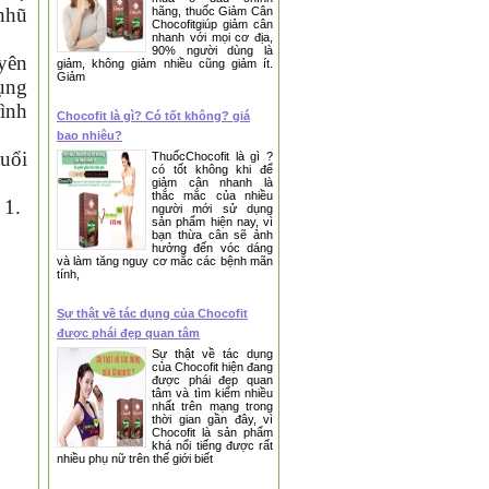
 nhũ
hãng, thuốc Giảm Cân
Chocofitgiúp giảm cân
nhanh với mọi cơ địa,
❆
90% người dùng là
uyên
giảm, không giảm nhiều cũng giảm ít.
Giảm
ụng
rình
Chocofit là gì? Có tốt không? giá
bao nhiêu?
tuổi
ThuốcChocofit là gì ?
có tốt không khi để
giảm cân nhanh là
thắc mắc của nhiều
 1.
người mới sử dụng
sản phẩm hiện nay, vì
bạn thừa cân sẽ ảnh
hưởng đến vóc dáng
và làm tăng nguy cơ mắc các bệnh mãn
tính,
Sự thật về tác dụng của Chocofit
được phái đẹp quan tâm
Sự thật về tác dụng
của Chocofit hiện đang
được phái đẹp quan
tâm và tìm kiếm nhiều
nhất trên mạng trong
thời gian gần đây, vì
Chocofit là sản phẩm
khá nổi tiếng được rất
nhiều phụ nữ trên thế giới biết