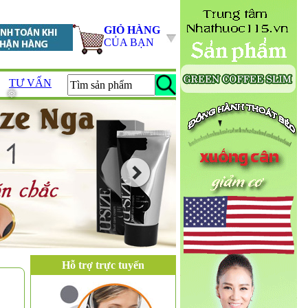
GIỎ HÀNG
CỦA BẠN
TƯ VẤN
Hỗ trợ trực tuyến