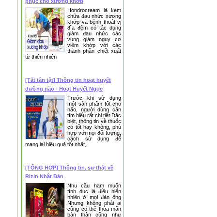
phục cho xương khớp
Hondrocream là kem
chữa đau nhức xương
khớp và bệnh thoát vị
đĩa đệm có tác dụng
giảm đau nhức các
vùng giảm nguy cơ
viêm khớp với các
thành phần chiết xuất
từ thiên nhiên
[Tất tần tật] Thông tin hoạt huyết
dưỡng não - Hoạt Huyết Ngọc
Thanh
Trước khi sử dụng
một sản phẩm tốt cho
não, người dùng cần
tìm hiểu rất chi tiết Đặc
biệt, thông tin về thuốc
có tốt hay không, phù
hợp với mọi đối tượng,
cách sử dụng để
mang lại hiệu quả tốt nhất,
[TỔNG HỢP] Thông tin, sự thật về
Rizin Nhật Bản
Nhu cầu ham muốn
tình dục là điều hiển
nhiên ở mọi đàn ông
Nhưng không phải ai
cũng có thể thỏa mãn
bản thân cũng như