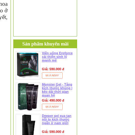
thoa
ao ở
ết,
Sản phẩm khuyến mãi
Viên uống Eroforce
cải thiện sinh lý
mạnh mẽ
Giá: 590.000 đ
Monster Gel - Tăng
kích thước khủng |
kéo dài thời gian
quan hệ
Giá: 490.000 đ
Deeper gel xua tan
nỗi lo kích thước
❅
ngắn ở nam giới
Giá: 590.000 đ