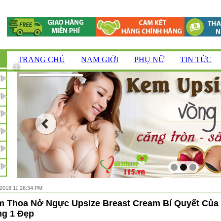
TRANG CHỦ
NAM GIỚI
PHỤ NỮ
TIN TỨC
/2018 11:26:34 PM
 Thoa Nở Ngực Upsize Breast Cream Bí Quyết Của
g 1 Đẹp