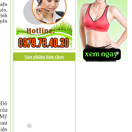
hiện
kéo,
rình
uyên
Sản phẩm bán chạy
 Đó
❅
của
 Mỹ
east
hiện