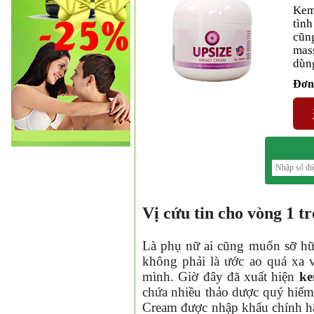
Kem
tìn
cũn
mas
dùn
Đơn 
Vị cứu tin cho vòng 1 t
Là phụ nữ ai cũng muốn sỡ hữ
❅
không phải là ước ao quá xa
mình. Giờ đây đã xuất hiện
ke
chứa nhiều thảo dược quý hiếm 
Cream
được nhập khẩu chính hã