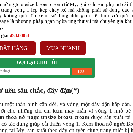
 nở ngực upsize breast cream từ Mỹ, giúp chị em phụ nữ cải t
h trạng vòng 1 lép kẹp chảy xệ mà không phải sử dụng dao 
g không quá tốn kém, sử dụng đơn giản kết hợp với quá t
sage là phương pháp ngăn ngừa ung thư vú mà chuyên gia kh
g.
giá:
450.000 đ
ĐẶT HÀNG
MUA NHANH
GỌI LẠI CHO TÔI
rở nên săn chắc, đầy đặn(*)
u một thân hình cân đối, và vòng một đầy đặn hấp dẫn.
 vời cho những chị em kém may mắn vì vòng 1 nhỏ bé 
m thoa nở ngực upsize breast cream
được sản xuất tại
có tác dụng giúp cải thiện vòng 1. Kem thoa nở ngực Br
ng tại Mỹ, sản xuất theo dây chuyền cùng trang thiết bị 