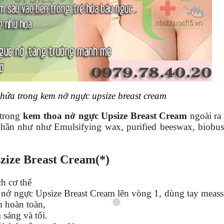
hứa trong kem nở ngực upsize breast cream
 trong
kem thoa nở ngực Upsize Breast Cream
ngoài ra
ần như như Emulsifying wax, purified beeswax, biobust
zize Breast Cream(*)
h cơ thể
 nở ngực Upsize Breast Cream lên vòng 1, dùng tay meas
m hoàn toàn,
 sáng và tối.