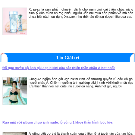
Xtrazex là sản phẩm chuyên dành cho nam giới cải thiện chức năng
sinh lý của mình nhưng nhiều người đến khi mua sản phẩm về mà còn
chưa biết cách sử dụng Xtrazex như thế nào để đạt được hiệu quả cao
Tin Giải trí
Đổ gục trước bộ ảnh gái đẹp bikini của các thiên thần châu Á hot nhất
Cùng Ad ngắm ảnh gái đẹp bikini xinh dễ thương quyến rũ các cô gái
người châu Á. Chiêm ngưỡng ảnh gai dep bikini xinh với khuôn mặt đẹp
tựa thiên thần với nét cute, nụ cười tỏa nắng. Ảnh hot girl, người
Rửa mắt với album chụp ảnh nude, lộ vòng 1 khoe thân hình bốc lửa
Ai cũng biết cơ thể là thanh xuân của thiếu nữ là tuyệt tác của tạo hóa,