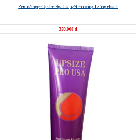
Kem nở ngực Upsize Nga bí quyết cho vòng 1 đúng chuẩn
350.000 đ
❆
❆