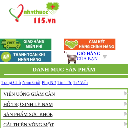
GIỎ HÀNG
CỦA BẠN
DANH MỤC SẢN PHẨM
Trang Chủ
Nam Giới
Phụ Nữ
Tin Tức
Tư Vấn
VIÊN UỐNG GIẢM CÂN
HỖ TRỢ SINH LÝ NAM
SẢN PHẨM SỨC KHỎE
CẢI THIỆN VÒNG MỘT