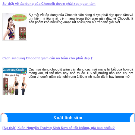
Sự thật về tác dụng của Chocofit được phái đẹp quan tâm
Sự thật về tác dụng của Chocofit hiện đang được phái đẹp quan tâm và
tìm kiếm nhiều nhất trên mạng trong thời gian gần đây, vì Chocofit là
sản phẩm khá nổi tiếng được rất nhiều phụ nữ trên thế giới biết
Cách sử dụng Chocofit giảm cân an toàn cho phái đẹp 💃
Cách sử dụng chocofit giảm cân đúng cách sẽ mang lại kết quả hơn cả
mong đợi, vì thế hôm nay nhà thuốc 115 sẽ hướng dẫn các chị em
dùng chocofit giảm cân chỉ trong 1 liệu trình ngắn đánh bay lượng mỡ
Xuất tinh sớm
[Sự thật] Xuân Nguyên Trường Sinh Đơn có tốt không, giá bao nhiêu?