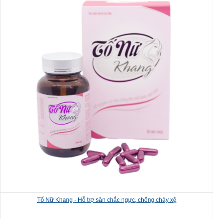
Tố Nữ Khang - Hỗ trợ săn chắc ngực, chống chảy xệ