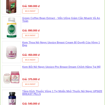
Giá: 590.000 đ
Green Coffee Bean Extract - Viên Uống Giảm Cân Nhanh Và An
Toàn
Giá: 890.000 đ
Kem Thoa Nở Ngực Upsize Breast Cream Bí Quyết Của Vòng 1
Đẹp
Giá: 450.000 đ
Kem Bôi Nở Ngực Upsize-Pro Breast Dream Chính Hãng Tại Mỹ
Giá: 375.000 đ
Tăng Kích Thước Vòng 1 Tự Nhiên Nhờ Thuốc Nở Ngực UPSIZE
BREAST PILLS
Giá: 540.000 đ
❅
❆