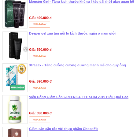
Monster Gel - Tăng kích thước khủng | kéo dài thời gian quan hệ
Giá: 490.000 đ
Deeper gel xua tan nỗi lo kích thước ngắn ở nam giới
Giá: 590.000 đ
XtraZex - Tăng cường cương dương mạnh mẽ cho quý ông
Giá: 590.000 đ
Viên Uống Giảm Cân GREEN COFFE SLIM 2019 Hiệu Quả Cao
Giá: 890.000 đ
Giảm cân cấp tốc với thực phẩm ChocoFit