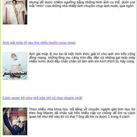
nhưng để được chiêm ngưỡng bằng những hình ảnh cụ thể, dưới con
mắt “nhìn” của những nhà nhiếp ảnh chuyên chụp ảnh nude, qua ngôn
Ảnh gái múp lộ mu lon nhìn muốn xoạc ngay
Ảnh gái múp lộ mu lon là một hình thức giải trí cho anh em trên cộng
đồng mạng, những lông mu căng tròn đây đặn và những gai múp máp
nhiều nước dưới đây chắc chăn sẽ làm anh em kích thích tộ, hãy cùng
Cách quan hệ như thế nào thì có thai nhanh nhất
Theo nhiều nhà khoa học nổi tiếng về chuyên ngành giới tính học thì
theo ông Maxim đã khảo sát trên nhiều cặp vợ chồng để tìm ra cách
quan hệ như thế nào thì có thai ? ông đã tìm ra được 1 trong 4 cách