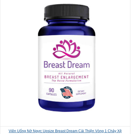
Viên Uống Nở Ngực Upsize Breast Dream Cải Thiện Vòng 1 Chảy Xệ