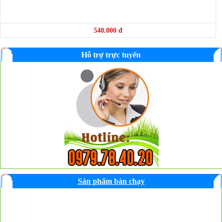
540.000 đ
Hỗ trợ trực tuyến
❆
❆
Sản phẩm bán chạy