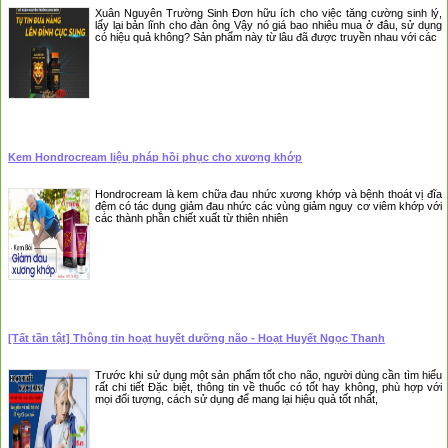
Xuân Nguyên Trường Sinh Đơn hữu ích cho việc tăng cường sinh lý,
lấy lại bản lĩnh cho đàn ông Vậy nó giá bao nhiêu mua ở đâu, sử dụng
có hiệu quả không? Sản phẩm này từ lâu đã được truyền nhau với các
Kem Hondrocream liệu pháp hồi phục cho xương khớp
Hondrocream là kem chữa đau nhức xương khớp và bệnh thoát vị đĩa
đệm có tác dụng giảm đau nhức các vùng giảm nguy cơ viêm khớp với
các thành phần chiết xuất từ thiên nhiên
[Tất tần tật] Thông tin hoạt huyết dưỡng não - Hoạt Huyết Ngọc Thanh
Trước khi sử dụng một sản phẩm tốt cho não, người dùng cần tìm hiểu
rất chi tiết Đặc biệt, thông tin về thuốc có tốt hay không, phù hợp với
mọi đối tượng, cách sử dụng để mang lại hiệu quả tốt nhất,