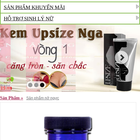
SẢN PHẨM KHUYẾN MÃI
HỖ TRỢ SINH LÝ NỮ
Sản Phẩm »
Sản phẩm nở ngực