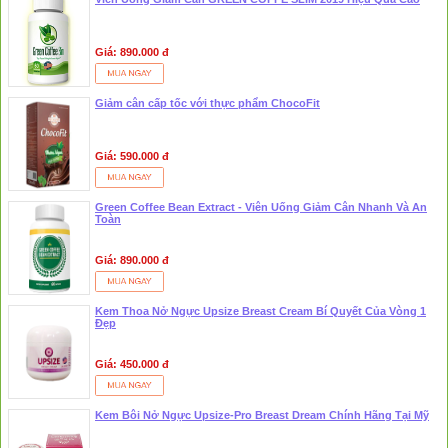
Giá: 890.000 đ
Giảm cân cấp tốc với thực phẩm ChocoFit
Giá: 590.000 đ
❆
❆
Green Coffee Bean Extract - Viên Uống Giảm Cân Nhanh Và An
Toàn
Giá: 890.000 đ
Kem Thoa Nở Ngực Upsize Breast Cream Bí Quyết Của Vòng 1
Đẹp
Giá: 450.000 đ
Kem Bôi Nở Ngực Upsize-Pro Breast Dream Chính Hãng Tại Mỹ