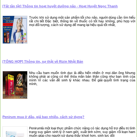
[Tất tần tật] Thông tin hoạt huyết dưỡng não - Hoạt Huyết Ngọc Thanh
Trước khi sử dụng một sản phẩm tốt cho não, người dùng cần tìm hiểu
rất chi tiết Đặc biệt, thông tin về thuốc có tốt hay không, phù hợp với
mọi đối tượng, cách sử dụng để mang lại hiệu quả tốt nhất,
[TỔNG HỢP] Thông tin, sự thật về Rizin Nhật Bản
Nhu cầu ham muốn tình dục là điều hiển nhiên ở mọi đàn ông Nhưng
không phải ai cũng có thể thỏa mãn bản thân cũng như bạn tình của
mình Vì các vấn đề sinh lý khác nhau. Để giải quyết tình trạng của
mình,
Penirum mua ở đâu, giá bao nhiêu, cách sử dụng?
Penirumlà một loại thực phẩm chức năng có tác dụng hỗ trợ điều trị tình
trạng suy giảm sinh lý ở nam giới, xuất tinh sớm, suy giảm rối loạn ham
muốn giúp cho người sử dụng thấy khoẻ hơn, sinh lực dồi