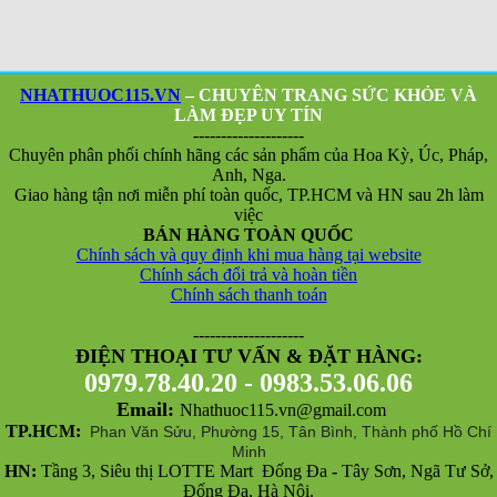
NHATHUOC115.VN
– CHUYÊN TRANG SỨC KHỎE VÀ
LÀM ĐẸP UY TÍN
--------------------
Chuyên phân phối chính hãng các sản phẩm của Hoa Kỳ, Úc, Pháp,
Anh, Nga.
Giao hàng tận nơi miễn phí toàn quốc, TP.HCM và HN sau 2h làm
việc
BÁN HÀNG TOÀN QUỐC
Chính sách và quy định khi mua hàng tại website
Chính sách đổi trả và hoàn tiền
Chính sách thanh toán
--------------------
ĐIỆN THOẠI TƯ VẤN & ĐẶT HÀNG:
0979.78.40.20 - 0983.53.06.06
Email:
Nhathuoc115.vn@gmail.com
TP.HCM:
Phan Văn Sửu, Phường 15, Tân Bình, Thành phố Hồ Chí
Minh
HN:
Tầng 3, Siêu thị LOTTE Mart Đống Đa
-
Tây Sơn, Ngã Tư Sở,
Đống Đa, Hà Nội.