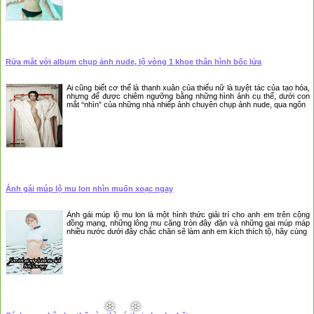
Rửa mắt với album chụp ảnh nude, lộ vòng 1 khoe thân hình bốc lửa
Ai cũng biết cơ thể là thanh xuân của thiếu nữ là tuyệt tác của tạo hóa,
nhưng để được chiêm ngưỡng bằng những hình ảnh cụ thể, dưới con
mắt “nhìn” của những nhà nhiếp ảnh chuyên chụp ảnh nude, qua ngôn
Ảnh gái múp lộ mu lon nhìn muốn xoạc ngay
Ảnh gái múp lộ mu lon là một hình thức giải trí cho anh em trên cộng
đồng mạng, những lông mu căng tròn đây đặn và những gai múp máp
nhiều nước dưới đây chắc chăn sẽ làm anh em kích thích tộ, hãy cùng