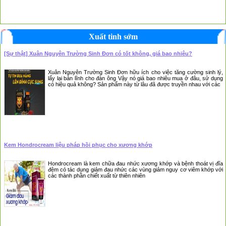
Xuất tinh sớm
[Sự thật] Xuân Nguyên Trường Sinh Đơn có tốt không, giá bao nhiêu?
Xuân Nguyên Trường Sinh Đơn hữu ích cho việc tăng cường sinh lý,
lấy lại bản lĩnh cho đàn ông Vậy nó giá bao nhiêu mua ở đâu, sử dụng
có hiệu quả không? Sản phẩm này từ lâu đã được truyền nhau với các
Kem Hondrocream liệu pháp hồi phục cho xương khớp
Hondrocream là kem chữa đau nhức xương khớp và bệnh thoát vị đĩa
đệm có tác dụng giảm đau nhức các vùng giảm nguy cơ viêm khớp với
các thành phần chiết xuất từ thiên nhiên