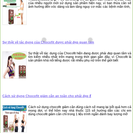
của nhiều người mới sử dụng sản phẩm hiện nay, vì bạn thừa cân sẽ
ảnh hưởng đến vóc dáng và làm tăng nguy cơ mắc các bệnh mãn tính,
Sự thật về tác dụng của Chocofit được phái đẹp quan tâm
Sự thật về tác dụng của Chocofit hiện đang được phái đẹp quan tâm và
tìm kiếm nhiều nhất trên mạng trong thời gian gần đây, vì Chocofit là
sản phẩm khá nổi tiếng được rất nhiều phụ nữ trên thế giới biết
Cách sử dụng Chocofit giảm cân an toàn cho phái đẹp 💃
Cách sử dụng chocofit giảm cân đúng cách sẽ mang lại kết quả hơn cả
mong đợi, vì thế hôm nay nhà thuốc 115 sẽ hướng dẫn các chị em
dùng chocofit giảm cân chỉ trong 1 liệu trình ngắn đánh bay lượng mỡ