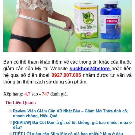
Bạn có thể tham khảo thêm về các thông tin khác của
thuốc
giảm cân của Mỹ
tại Website
suckhoe24hstore
hoặc liên
hệ qua số điện thoại
0927.007.005
nhằm được tư vấn và
thông tin thêm cách sử dụng sản phẩm.
Xếp hạng:
4,7
sao -
747
đánh giá.
Tin Liên Quan :
Review Viên Giảm Cân AB Nhật Bản – Giảm Mỡ Thừa tình cờ,
nhanh chóng, Hiệu Quả
[REVIEW] Đại Cốt Đan là gì, có tốt không, giá bao nhiêu, mua ở
đâu?
[TIẾT LỘ] giảm cân Slim Mix có giá bao nhiêu? Mua ở đâu