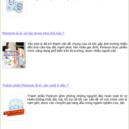
Penirum là gì, có tác dụng như thế nào ?
Yếu sinh lý đã trở thành vấn đề chung của xã hội, gây ảnh hưởng nhiều
đến tình cảm lứa đôi, hạnh phúc hôn nhân gia đình, Penirum thực phẩm
chức năng đang phổ biến trên thị trường, được nhiều người săn
Thành phần Penirum là gì, sản xuất ở đâu ?
Thành phần Penirum gồm những những nguyên liệu hoàn toàn từ tự
nhiên,không chất độc hại, hỗ trợ rất tốt các vấn đề về sức khỏe sinh lý
nam giới, được các chuyên gia hàng đầu trong ngành nghiên cứu, tận