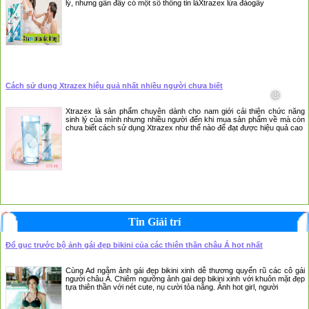
lý, nhưng gần đây có một số thông tin làXtrazex lừa đảogây
❅
❅
Cách sử dụng Xtrazex hiệu quả nhất nhiều người chưa biết
Xtrazex là sản phẩm chuyên dành cho nam giới cải thiện chức năng
sinh lý của mình nhưng nhiều người đến khi mua sản phẩm về mà còn
chưa biết cách sử dụng Xtrazex như thế nào để đạt được hiệu quả cao
Tin Giải trí
Đổ gục trước bộ ảnh gái đẹp bikini của các thiên thần châu Á hot nhất
Cùng Ad ngắm ảnh gái đẹp bikini xinh dễ thương quyến rũ các cô gái
người châu Á. Chiêm ngưỡng ảnh gai dep bikini xinh với khuôn mặt đẹp
tựa thiên thần với nét cute, nụ cười tỏa nắng. Ảnh hot girl, người