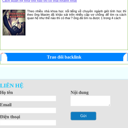
Cách quan hệ như thế nào thì có thai nhanh nhất
Theo nhiều nhà khoa học nổi tiếng về chuyên ngành giới tính học thì
theo ông Maxim đã khảo sát trên nhiều cặp vợ chồng để tìm ra cách
quan hệ như thế nào thì có thai ? ông đã tìm ra được 1 trong 4 cách
Trao đổi backlink
LIÊN HỆ
Họ tên
Nội dung
Email
Điện thoại