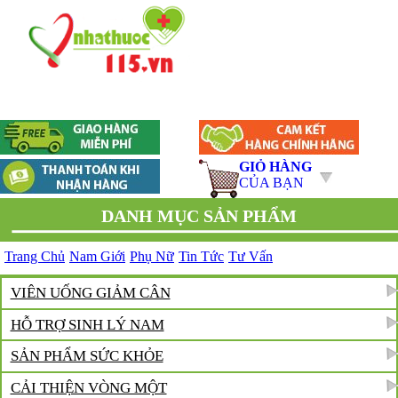
GIỎ HÀNG
CỦA BẠN
DANH MỤC SẢN PHẨM
Trang Chủ
Nam Giới
Phụ Nữ
Tin Tức
Tư Vấn
VIÊN UỐNG GIẢM CÂN
HỖ TRỢ SINH LÝ NAM
SẢN PHẨM SỨC KHỎE
CẢI THIỆN VÒNG MỘT