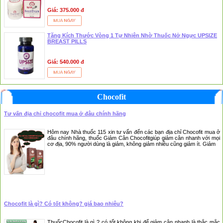
Giá: 375.000 đ
Tăng Kích Thước Vòng 1 Tự Nhiên Nhờ Thuốc Nở Ngực UPSIZE
BREAST PILLS
Giá: 540.000 đ
Chocofit
Tư vấn địa chỉ chocofit mua ở đâu chính hãng
Hôm nay Nhà thuốc 115 xin tư vấn đến các bạn địa chỉ Chocofit mua ở
đâu chính hãng, thuốc Giảm Cân Chocofitgiúp giảm cân nhanh với mọi
cơ địa, 90% người dùng là giảm, không giảm nhiều cũng giảm ít. Giảm
Chocofit là gì? Có tốt không? giá bao nhiêu?
ThuốcChocofit là gì ? có tốt không khi để giảm cân nhanh là thắc mắc