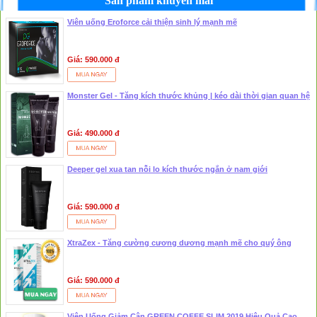
Sản phẩm khuyến mãi
Viên uống Eroforce cải thiện sinh lý mạnh mẽ
Giá: 590.000 đ
Monster Gel - Tăng kích thước khủng | kéo dài thời gian quan hệ
Giá: 490.000 đ
Deeper gel xua tan nỗi lo kích thước ngắn ở nam giới
Giá: 590.000 đ
XtraZex - Tăng cường cương dương mạnh mẽ cho quý ông
Giá: 590.000 đ
Viên Uống Giảm Cân GREEN COFFE SLIM 2019 Hiệu Quả Cao