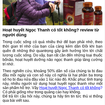
Hoạt huyết Ngọc Thanh có tốt không? review từ
❅
❆
người dùng
Trong cuộc sống có quá nhiều thứ để bạn phải nhớ, theo
thời gian trí nhớ của bạn của càng kém dần Đôi khi bạn
quên đi những thứ quantrọng gây ảnh hưởng lớn tới chất
lượng cuộc sống. Do vậy, bạn rất cần đến những loại thuốc
bổnão, hoạt huyết dưỡng não ngọc thanh giúp tăng cường
trí nhớ.
Theo nghiên cứu, khoảng 50% dân số của chúng ta bị đau
đầu mỗi ngày và con số này có nghĩa là hai phần ba trong
số họ bị đau nửa đầu vào 1 lúc nào đó. Khắc phục tình trạng
này, nhiều người sử dụng hoạt huyết ngọc thanh như một
sản phẩm hỗ trợ. Vậy
Hoạt huyết Ngọc Thanh có tốt không
?
Có phải giống như trong quảng cáo hay không.
Để trả lời câu hỏi này, chúng ta hãy tìm tin tức thú vị thông
qua bài viết sau.