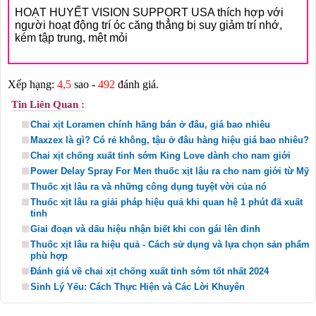
HOẠT HUYẾT VISION SUPPORT USA thích hợp với
người hoạt động trí óc căng thẳng bị suy giảm trí nhớ,
kém tập trung, mệt mỏi
Xếp hạng:
4,5
sao -
492
đánh giá.
Tin Liên Quan :
Chai xịt Loramen chính hãng bán ở đâu, giá bao nhiêu
Maxzex là gì? Có rẻ không, tậu ở đâu hàng hiệu giá bao nhiêu?
Chai xịt chống xuất tinh sớm King Love dành cho nam giới
Power Delay Spray For Men thuốc xịt lâu ra cho nam giới từ Mỹ
Thuốc xịt lâu ra và những công dụng tuyệt vời của nó
Thuốc xịt lâu ra giải pháp hiệu quả khi quan hệ 1 phút đã xuất
tinh
Giai đoạn và dấu hiệu nhận biết khi con gái lên đỉnh
Thuốc xịt lâu ra hiệu quả - Cách sử dụng và lựa chọn sản phẩm
phù hợp
Đánh giá về chai xịt chống xuất tinh sớm tốt nhất 2024
Sinh Lý Yếu: Cách Thực Hiện và Các Lời Khuyên