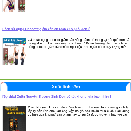
Cách sử dụng Chocofit giảm cân an toàn cho phái đẹp 💃
Cách sử dụng chocofit giảm cân đúng cách sẽ mang lại kết quả hơn cả
mong đợi, vì thế hôm nay nhà thuốc 115 sẽ hướng dẫn các chị em
dùng chocofit giảm cân chỉ trong 1 liệu trình ngắn đánh bay lượng mỡ
Xuất tinh sớm
[Sự thật] Xuân Nguyên Trường Sinh Đơn có tốt không, giá bao nhiêu?
Xuân Nguyên Trường Sinh Đơn hữu ích cho việc tăng cường sinh lý,
lấy lại bản lĩnh cho đàn ông Vậy nó giá bao nhiêu mua ở đâu, sử dụng
có hiệu quả không? Sản phẩm này từ lâu đã được truyền nhau với các