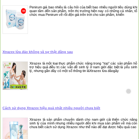
Penirum giá bao nhiêu là câu hỏi của biết bao nhiêu người tiêu dùng khi
quan tâm đến sản phẩm, trên thị trường hiện nay có những cá nhân, tổ
chức mua Penirum về rồi độn giá trên trời cho sản phẩm, khiến
Xtrazex lừa đảo không và sự thật đằng sau
Xtrazex là một loại thực phẩm chức năng trong “top” các sản phẩm hỗ
trợ hiệu quả điều trị các vấn đề sinh lý ở nam giới đặc biệt là yếu sinh
lý, nhưng gần đây có một số thông tin làXtrazex lừa đảogây
Cách sử dụng Xtrazex hiệu quả nhất nhiều người chưa biết
Xtrazex là sản phẩm chuyên dành cho nam giới cải thiện chức năng
sinh lý của mình nhưng nhiều người đến khi mua sản phẩm về mà còn
chưa biết cách sử dụng Xtrazex như thế nào để đạt được hiệu quả cao
❅
❅