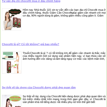
Tư vấn địa chỉ chocofit mua ở đâu chính hãng
❆
❆
Hôm nay Nhà thuốc 115 xin tư vấn đến các bạn địa chỉ Chocofit mua ở
đâu chính hãng, thuốc Giảm Cân Chocofitgiúp giảm cân nhanh với mọi
cơ địa, 90% người dùng là giảm, không giảm nhiều cũng giảm ít. Giảm
Chocofit là gì? Có tốt không? giá bao nhiêu?
ThuốcChocofit là gì ? có tốt không khi để giảm cân nhanh là thắc mắc
của nhiều người mới sử dụng sản phẩm hiện nay, vì bạn thừa cân sẽ
ảnh hưởng đến vóc dáng và làm tăng nguy cơ mắc các bệnh mãn tính,
Sự thật về tác dụng của Chocofit được phái đẹp quan tâm
Sự thật về tác dụng của Chocofit hiện đang được phái đẹp quan tâm và
tìm kiếm nhiều nhất trên mạng trong thời gian gần đây, vì Chocofit là
sản phẩm khá nổi tiếng được rất nhiều phụ nữ trên thế giới biết