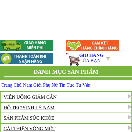
GIỎ HÀNG
CỦA BẠN
DANH MỤC SẢN PHẨM
Trang Chủ
Nam Giới
Phụ Nữ
Tin Tức
Tư Vấn
VIÊN UỐNG GIẢM CÂN
HỖ TRỢ SINH LÝ NAM
SẢN PHẨM SỨC KHỎE
CẢI THIỆN VÒNG MỘT