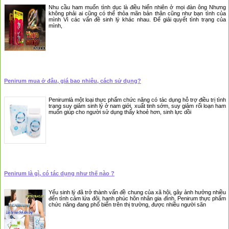
Nhu cầu ham muốn tình dục là điều hiển nhiên ở mọi đàn ông Nhưng
không phải ai cũng có thể thỏa mãn bản thân cũng như bạn tình của
mình Vì các vấn đề sinh lý khác nhau. Để giải quyết tình trạng của
mình,
Penirum mua ở đâu, giá bao nhiêu, cách sử dụng?
Penirumlà một loại thực phẩm chức năng có tác dụng hỗ trợ điều trị tình
trạng suy giảm sinh lý ở nam giới, xuất tinh sớm, suy giảm rối loạn ham
muốn giúp cho người sử dụng thấy khoẻ hơn, sinh lực dồi
Penirum là gì, có tác dụng như thế nào ?
Yếu sinh lý đã trở thành vấn đề chung của xã hội, gây ảnh hưởng nhiều
đến tình cảm lứa đôi, hạnh phúc hôn nhân gia đình, Penirum thực phẩm
chức năng đang phổ biến trên thị trường, được nhiều người săn