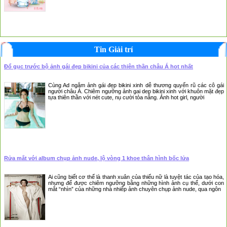
Tin Giải trí
Đổ gục trước bộ ảnh gái đẹp bikini của các thiên thần châu Á hot nhất
Cùng Ad ngắm ảnh gái đẹp bikini xinh dễ thương quyến rũ các cô gái
người châu Á. Chiêm ngưỡng ảnh gai dep bikini xinh với khuôn mặt đẹp
tựa thiên thần với nét cute, nụ cười tỏa nắng. Ảnh hot girl, người
Rửa mắt với album chụp ảnh nude, lộ vòng 1 khoe thân hình bốc lửa
Ai cũng biết cơ thể là thanh xuân của thiếu nữ là tuyệt tác của tạo hóa,
nhưng để được chiêm ngưỡng bằng những hình ảnh cụ thể, dưới con
mắt “nhìn” của những nhà nhiếp ảnh chuyên chụp ảnh nude, qua ngôn