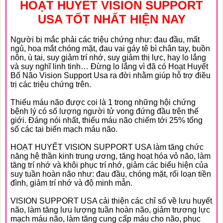
HOẠT HUYẾT VISION SUPPORT
USA TỐT NHẤT HIỆN NAY
Người bị mắc phải các triệu chứng như: đau đầu, mất
ngủ, hoa mắt chóng mặt, đau vai gáy tê bì chân tay, buồn
nôn, ù tai, suy giảm trí nhớ, suy giảm thị lực, hay lo lắng
và suy nghĩ linh tinh… Đừng lo lắng vì đã có Hoạt Huyết
Bổ Não Vision Support Usa ra đời nhằm giúp hỗ trợ điều
trị các triệu chứng trên.
Thiếu máu não được coi là 1 trong những hội chứng
bệnh lý có số lượng người tử vong đứng đầu trên thế
giới. Đáng nói nhất, thiếu máu não chiếm tới 25% tổng
số các tai biến mạch máu não.
HOẠT HUYẾT VISION SUPPORT USA làm tăng chức
năng hệ thần kinh trung ương, tăng hoạt hóa vỏ não, làm
tăng trí nhớ và khôi phục trí nhớ, giảm các biểu hiện của
suy tuần hoàn não như: đau đầu, chóng mặt, rối loạn tiền
đình, giảm trí nhớ và độ minh mẫn.
VISION SUPPORT USA cải thiện các chỉ số về lưu huyết
não, làm tăng lưu lượng tuần hoàn não, giảm trương lực
mạch máu não, làm tăng cung cấp máu cho não, phục