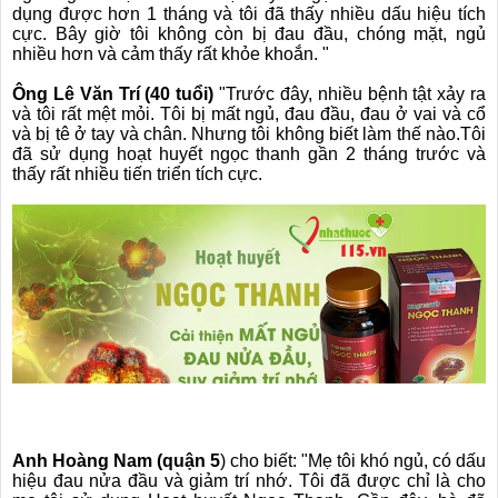
dụng được hơn 1 tháng và tôi đã thấy nhiều dấu hiệu tích
cực. Bây giờ tôi không còn bị đau đầu, chóng mặt, ngủ
nhiều hơn và cảm thấy rất khỏe khoắn. "
Ông Lê Văn Trí (40 tuổi)
"Trước đây, nhiều bệnh tật xảy ra
và tôi rất mệt mỏi. Tôi bị mất ngủ, đau đầu, đau ở vai và cổ
❆
và bị tê ở tay và chân. Nhưng tôi không biết làm thế nào.Tôi
đã sử dụng hoạt huyết ngọc thanh gần 2 tháng trước và
thấy rất nhiều tiến triển tích cực.
Anh Hoàng Nam (quận 5
) cho biết: "Mẹ tôi khó ngủ, có dấu
hiệu đau nửa đầu và giảm trí nhớ. Tôi đã được chỉ là cho