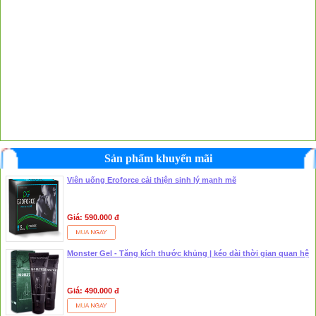
Sản phẩm khuyến mãi
Viên uống Eroforce cải thiện sinh lý mạnh mẽ
Giá: 590.000 đ
Monster Gel - Tăng kích thước khủng | kéo dài thời gian quan hệ
Giá: 490.000 đ