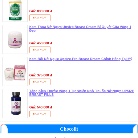
Giá: 890.000 đ
Kem Thoa Nở Ngực Upsize Breast Cream Bí Quyết Của Vòng 1
Đẹp
Giá: 450.000 đ
Kem Bôi Nở Ngực Upsize-Pro Breast Dream Chính Hãng Tại Mỹ
Giá: 375.000 đ
Tăng Kích Thước Vòng 1 Tự Nhiên Nhờ Thuốc Nở Ngực UPSIZE
BREAST PILLS
Giá: 540.000 đ
Chocofit