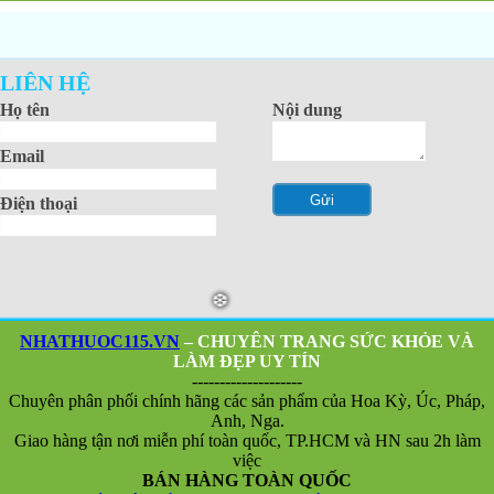
LIÊN HỆ
Họ tên
Nội dung
Email
Điện thoại
NHATHUOC115.VN
– CHUYÊN TRANG SỨC KHỎE VÀ
LÀM ĐẸP UY TÍN
--------------------
Chuyên phân phối chính hãng các sản phẩm của Hoa Kỳ, Úc, Pháp,
Anh, Nga.
Giao hàng tận nơi miễn phí toàn quốc, TP.HCM và HN sau 2h làm
việc
BÁN HÀNG TOÀN QUỐC