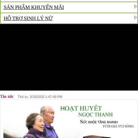
SẢN PHẨM KHUYẾN MÃI
HỖ TRỢ SINH LÝ NỮ
Tin tức
Thứ tư, 3/18/2020 1:47:49 PM