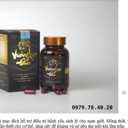
ục đích hỗ trợ điều trị bệnh yếu sinh lý cho nam giới. Đồng thời, 
n thiết cho cơ thể, tăng sức đề kháng và sự dẻo dai mỗi khi lâm trận.