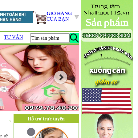
GIỎ HÀNG
CỦA BẠN
TƯ VẤN
Hỗ trợ trực tuyến
h
ăn sử