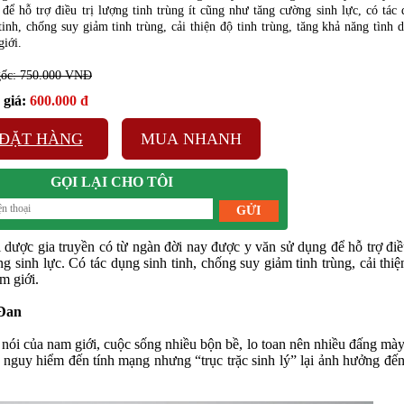
để hỗ trợ điều trị lượng tinh trùng ít cũng như tăng cường sinh lực, có tác
tinh, chống suy giảm tinh trùng, cải thiện độ tinh trùng, tăng khả năng tình 
iới.
gốc: 750.000 VNĐ
giá:
600.000 đ
ĐẶT HÀNG
MUA NHANH
GỌI LẠI CHO TÔI
 dược gia truyền có từ ngàn đời nay được y văn sử dụng để hỗ trợ điều
g sinh lực. Có tác dụng sinh tinh, chống suy giảm tinh trùng, cải thiệ
m giới.
 Đan
ó nói của nam giới, cuộc sống nhiều bộn bề, lo toan nên nhiều đấng mày
nguy hiểm đến tính mạng nhưng “trục trặc sinh lý” lại ảnh hưởng đến
.