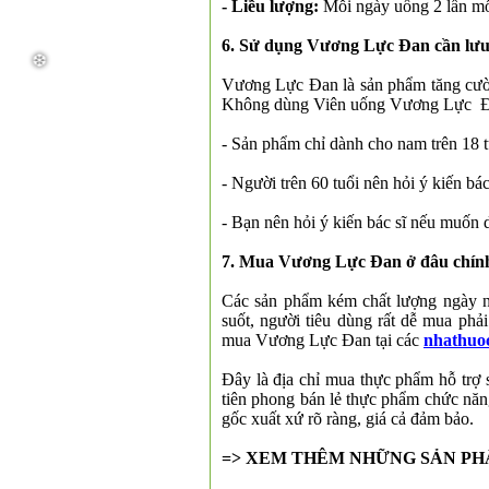
- Liều lượng:
Mỗi ngày uống 2 lần mỗ
6. Sử dụng Vương Lực Đan cần lưu
Vương Lực Đan là sản phẩm tăng cườn
Không dùng Viên uống Vương Lực Đa
- Sản phẩm chỉ dành cho nam trên 18 t
- Người trên 60 tuổi nên hỏi ý kiến bá
❅
- Bạn nên hỏi ý kiến bác sĩ nếu muốn
7. Mua Vương Lực Đan ở đâu chín
Các sản phẩm kém chất lượng ngày na
suốt, người tiêu dùng rất dễ mua ph
mua Vương Lực Đan tại các
nhathuo
Đây là địa chỉ mua thực phẩm hỗ trợ 
tiên phong bán lẻ thực phẩm chức n
gốc xuất xứ rõ ràng, giá cả đảm bảo.
=> XEM THÊM NHỮNG SẢN P