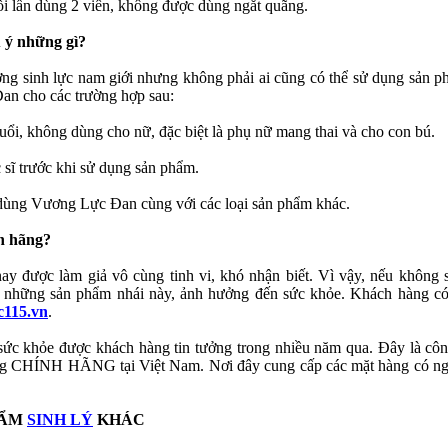
i lần dùng 2 viên, không được dùng ngắt quãng.
 ý những gì?
g sinh lực nam giới nhưng không phải ai cũng có thể sử dụng sản p
n cho các trường hợp sau:
uổi, không dùng cho nữ, đặc biệt là phụ nữ mang thai và cho con bú.
c sĩ trước khi sử dụng sản phẩm.
 dùng Vương Lực Đan cùng với các loại sản phẩm khác.
h hãng?
y được làm giả vô cùng tinh vi, khó nhận biết. Vì vậy, nếu không 
ải những sản phẩm nhái này, ảnh hưởng đến sức khỏe. Khách hàng có
c115.vn
.
sức khỏe được khách hàng tin tưởng trong nhiều năm qua. Đây là côn
ăng CHÍNH HÃNG tại Việt Nam. Nơi đây cung cấp các mặt hàng có n
HẨM
SINH LÝ
KHÁC