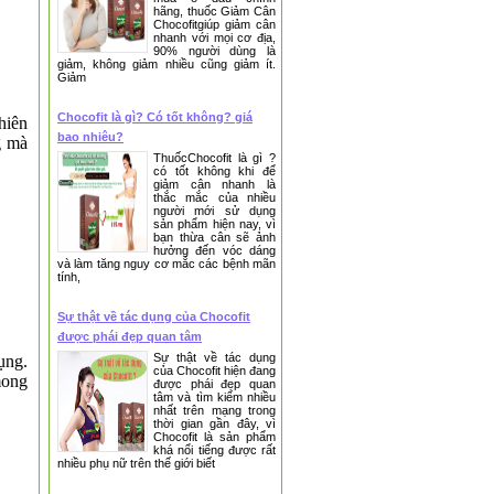
hãng, thuốc Giảm Cân
Chocofitgiúp giảm cân
nhanh với mọi cơ địa,
90% người dùng là
giảm, không giảm nhiều cũng giảm ít.
Giảm
Chocofit là gì? Có tốt không? giá
hiên
❅
bao nhiêu?
g mà
ThuốcChocofit là gì ?
có tốt không khi để
giảm cân nhanh là
thắc mắc của nhiều
người mới sử dụng
sản phẩm hiện nay, vì
bạn thừa cân sẽ ảnh
hưởng đến vóc dáng
và làm tăng nguy cơ mắc các bệnh mãn
tính,
Sự thật về tác dụng của Chocofit
được phái đẹp quan tâm
Sự thật về tác dụng
ụng.
của Chocofit hiện đang
mong
được phái đẹp quan
❅
tâm và tìm kiếm nhiều
nhất trên mạng trong
thời gian gần đây, vì
Chocofit là sản phẩm
khá nổi tiếng được rất
nhiều phụ nữ trên thế giới biết