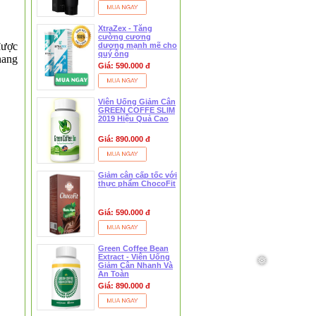
XtraZex - Tăng
cường cương
được
dương mạnh mẽ cho
quý ông
nang
Giá: 590.000 đ
Viên Uống Giảm Cân
GREEN COFFE SLIM
2019 Hiệu Quả Cao
Giá: 890.000 đ
Giảm cân cấp tốc với
thực phẩm ChocoFit
Giá: 590.000 đ
Green Coffee Bean
Extract - Viên Uống
Giảm Cân Nhanh Và
An Toàn
Giá: 890.000 đ