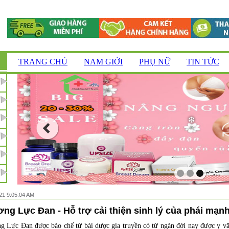
TRANG CHỦ
NAM GIỚI
PHỤ NỮ
TIN TỨC
21 9:05:04 AM
ng Lực Đan - Hỗ trợ cải thiện sinh lý của phái mạn
g Lực Đan được bào chế từ bài dược gia truyền có từ ngàn đời nay được y v