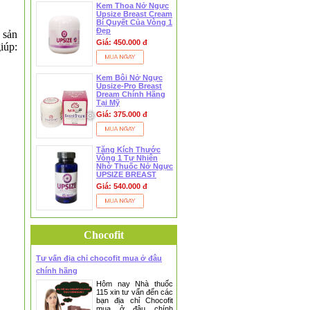
Kem Thoa Nở Ngực
Upsize Breast Cream
Bí Quyết Của Vòng 1
Đẹp
 sản
Giá: 450.000 đ
iúp:
❅
Kem Bôi Nở Ngực
Upsize-Pro Breast
Dream Chính Hãng
Tại Mỹ
Giá: 375.000 đ
Tăng Kích Thước
Vòng 1 Tự Nhiên
Nhờ Thuốc Nở Ngực
UPSIZE BREAST
PILLS
Giá: 540.000 đ
Chocofit
Tư vấn địa chỉ chocofit mua ở đâu
chính hãng
Hôm nay Nhà thuốc
115 xin tư vấn đến các
bạn địa chỉ Chocofit
mua ở đâu chính