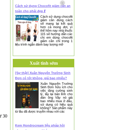
Cách sử dụng Chocofit giảm cân an
toàn cho phái đẹp 💃
Cách sử dụng chocofit
giảm cân đúng cách
sẽ mang lại kết quả
hơn cả mong đợi, vì
thế hôm nay nhà thuốc
115 sẽ hướng dẫn các
chị em dùng chocofit
giảm cân chỉ trong 1
liệu trình ngắn đánh bay lượng mỡ
Xuất tinh sớm
[Sự thật] Xuân Nguyên Trường Sinh
Đơn có tốt không, giá bao nhiêu?
Xuân Nguyên Trường
Sinh Đơn hữu ích cho
việc tăng cường sinh
lý, lấy lại bản lĩnh cho
đàn ông Vậy nó giá
bao nhiêu mua ở đâu,
sử dụng có hiệu quả
không? Sản phẩm này
từ lâu đã được truyền nhau với các
ừ 30
Kem Hondrocream liệu pháp hồi