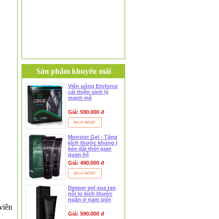
Sản phẩm khuyến mãi
Viên uống Eroforce
cải thiện sinh lý
mạnh mẽ
Giá: 590.000 đ
Monster Gel - Tăng
kích thước khủng |
kéo dài thời gian
quan hệ
Giá: 490.000 đ
Deeper gel xua tan
nỗi lo kích thước
ngắn ở nam giới
viên
Giá: 590.000 đ