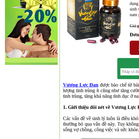
dụng 
sinh 
nam g
Giá 
Đơn 
Vương Lực Đan
được bào chế từ bài
lượng tinh trùng ít cũng như tăng cườn
tinh trùng, tăng khả năng tình dục ở na
1. Giới thiệu đôi nét về Vương Lực
Các vấn đề về sinh lý luôn là điều kh
thường bỏ qua vấn đề này. Tuy không 
sống vợ chồng, công việc và sức khỏe
❆