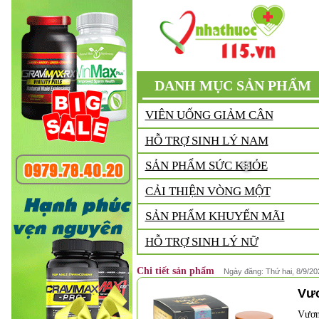
DANH MỤC SẢN PHẨM
VIÊN UỐNG GIẢM CÂN
HỖ TRỢ SINH LÝ NAM
SẢN PHẨM SỨC KHỎE
CẢI THIỆN VÒNG MỘT
SẢN PHẨM KHUYẾN MÃI
HỖ TRỢ SINH LÝ NỮ
Chi tiết sản phẩm
Ngày đăng: Thứ hai, 8/9/20
Vươ
Vươn