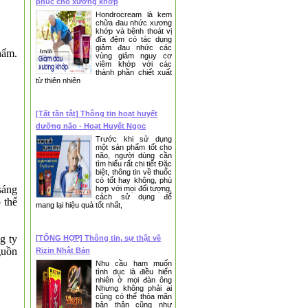
phục cho xương khớp
Hondrocream là kem
chữa đau nhức xương
khớp và bệnh thoát vị
đĩa đệm có tác dụng
giảm đau nhức các
hẩm.
vùng giảm nguy cơ
viêm khớp với các
thành phần chiết xuất
từ thiên nhiên
[Tất tần tật] Thông tin hoạt huyết
dưỡng não - Hoạt Huyết Ngọc
❆
Thanh
Trước khi sử dụng
một sản phẩm tốt cho
não, người dùng cần
tìm hiểu rất chi tiết Đặc
biệt, thông tin về thuốc
có tốt hay không, phù
sáng
hợp với mọi đối tượng,
cách sử dụng để
 thể
mang lại hiệu quả tốt nhất,
g ty
[TỔNG HỢP] Thông tin, sự thật về
guồn
Rizin Nhật Bản
Nhu cầu ham muốn
tình dục là điều hiển
nhiên ở mọi đàn ông
Nhưng không phải ai
cũng có thể thỏa mãn
bản thân cũng như