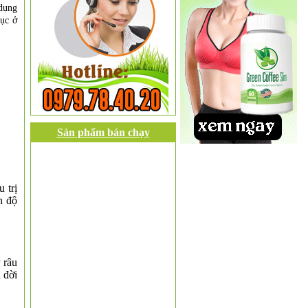
 dụng
dục ở
Sản phẩm bán chạy
 trị
n độ
 râu
 đời
❆