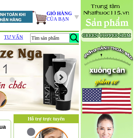
GIỎ HÀNG
CỦA BẠN
TƯ VẤN
Hỗ trợ trực tuyến
mua