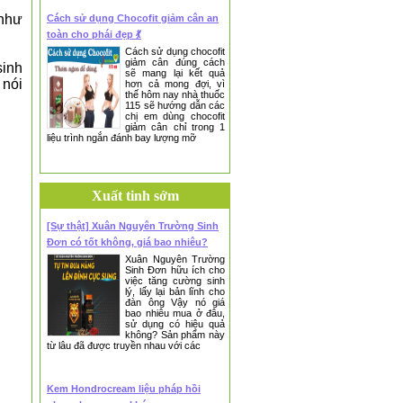
 như
Cách sử dụng Chocofit giảm cân an
toàn cho phái đẹp 💃
Cách sử dụng chocofit
giảm cân đúng cách
sinh
sẽ mang lại kết quả
 nói
hơn cả mong đợi, vì
thế hôm nay nhà thuốc
115 sẽ hướng dẫn các
chị em dùng chocofit
giảm cân chỉ trong 1
liệu trình ngắn đánh bay lượng mỡ
Xuất tinh sớm
[Sự thật] Xuân Nguyên Trường Sinh
Đơn có tốt không, giá bao nhiêu?
Xuân Nguyên Trường
Sinh Đơn hữu ích cho
việc tăng cường sinh
lý, lấy lại bản lĩnh cho
đàn ông Vậy nó giá
bao nhiêu mua ở đâu,
sử dụng có hiệu quả
không? Sản phẩm này
từ lâu đã được truyền nhau với các
Kem Hondrocream liệu pháp hồi