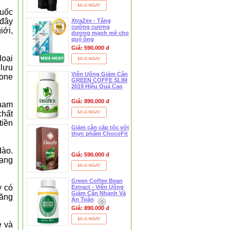
huốc
 đây
XtraZex - Tăng
cường cương
iới,
dương mạnh mẽ cho
quý ông
Giá: 590.000 đ
loại
 lưu
Viên Uống Giảm Cân
mone
❅
GREEN COFFE SLIM
2019 Hiệu Quả Cao
Giá: 890.000 đ
 nam
chất
tiền
Giảm cân cấp tốc với
thực phẩm ChocoFit
dào.
Giá: 590.000 đ
rạng
Green Coffee Bean
y có
Extract - Viên Uống
Giảm Cân Nhanh Và
năng
An Toàn
❅
Giá: 890.000 đ
e và