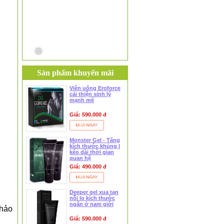
❅
Sản phẩm khuyến mãi
Viên uống Eroforce
cải thiện sinh lý
mạnh mẽ
Giá: 590.000 đ
Monster Gel - Tăng
kích thước khủng |
kéo dài thời gian
quan hệ
Giá: 490.000 đ
Deeper gel xua tan
nỗi lo kích thước
ngắn ở nam giới
thảo
Giá: 590.000 đ