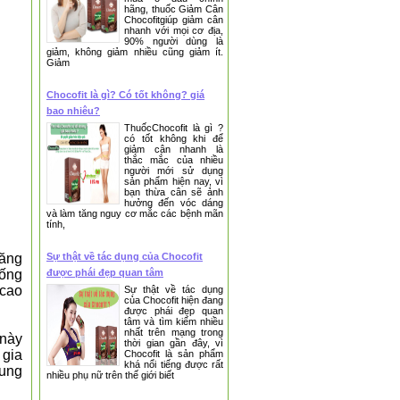
hãng, thuốc Giảm Cân
Chocofitgiúp giảm cân
nhanh với mọi cơ địa,
90% người dùng là
giảm, không giảm nhiều cũng giảm ít.
Giảm
Chocofit là gì? Có tốt không? giá
bao nhiêu?
ThuốcChocofit là gì ?
có tốt không khi để
giảm cân nhanh là
thắc mắc của nhiều
người mới sử dụng
sản phẩm hiện nay, vì
bạn thừa cân sẽ ảnh
hưởng đến vóc dáng
và làm tăng nguy cơ mắc các bệnh mãn
❆
tính,
Sự thật về tác dụng của Chocofit
tăng
được phái đẹp quan tâm
hống
 cao
Sự thật về tác dụng
của Chocofit hiện đang
được phái đẹp quan
tâm và tìm kiếm nhiều
nhất trên mạng trong
 này
thời gian gần đây, vì
 gia
Chocofit là sản phẩm
khá nổi tiếng được rất
rung
nhiều phụ nữ trên thế giới biết