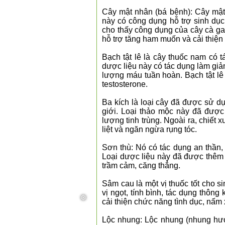
Cây mật nhân (bá bệnh): Cây mật 
này có công dụng hỗ trợ sinh dụ
cho thấy công dụng của cây cà gai 
hỗ trợ tăng ham muốn và cải thiện
Bạch tật lê là cây thuốc nam có t
dược liệu này có tác dụng làm giảm
lượng máu tuần hoàn. Bạch tật lê
testosterone.
Ba kích là loại cây đã được sử d
giới. Loại thảo mộc này đã được c
lượng tinh trùng. Ngoài ra, chiết x
liệt và ngăn ngừa rụng tóc.
Sơn thù: Nó có tác dụng an thần,
Loại dược liệu này đã được thêm 
trầm cảm, căng thẳng.
Sâm cau là một vị thuốc tốt cho s
vị ngọt, tính bình, tác dụng thông 
cải thiện chức năng tình dục, nấm 
Lộc nhung: Lộc nhung (nhung hươu