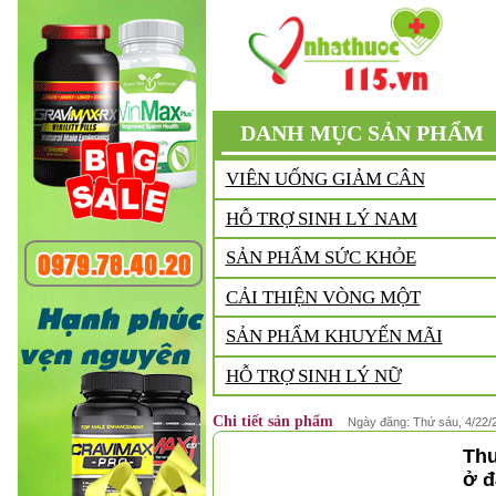
❆
DANH MỤC SẢN PHẨM
VIÊN UỐNG GIẢM CÂN
HỖ TRỢ SINH LÝ NAM
SẢN PHẨM SỨC KHỎE
CẢI THIỆN VÒNG MỘT
SẢN PHẨM KHUYẾN MÃI
HỖ TRỢ SINH LÝ NỮ
Chi tiết sản phẩm
Ngày đăng: Thứ sáu, 4/22/
Thu
ở đ