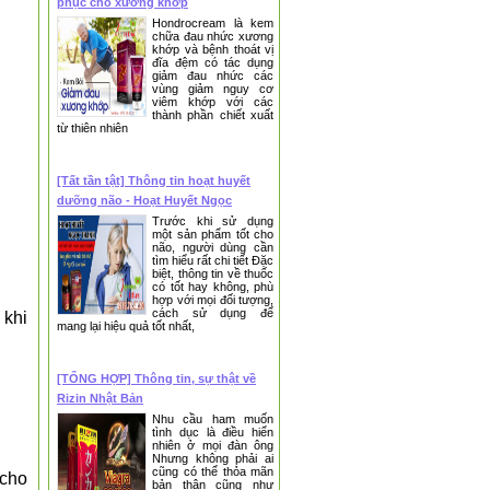
phục cho xương khớp
Hondrocream là kem
chữa đau nhức xương
khớp và bệnh thoát vị
đĩa đệm có tác dụng
giảm đau nhức các
vùng giảm nguy cơ
viêm khớp với các
thành phần chiết xuất
từ thiên nhiên
[Tất tần tật] Thông tin hoạt huyết
dưỡng não - Hoạt Huyết Ngọc
Thanh
Trước khi sử dụng
một sản phẩm tốt cho
não, người dùng cần
tìm hiểu rất chi tiết Đặc
biệt, thông tin về thuốc
có tốt hay không, phù
hợp với mọi đối tượng,
cách sử dụng để
 khi
mang lại hiệu quả tốt nhất,
[TỔNG HỢP] Thông tin, sự thật về
Rizin Nhật Bản
Nhu cầu ham muốn
tình dục là điều hiển
nhiên ở mọi đàn ông
Nhưng không phải ai
cũng có thể thỏa mãn
 cho
bản thân cũng như