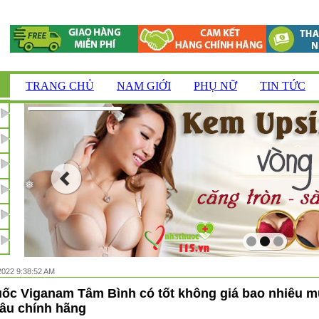
❆
TRANG CHỦ
NAM GIỚI
PHỤ NỮ
TIN TỨC
2022 9:38:52 AM
ốc Viganam Tâm Bình có tốt không giá bao nhiêu 
âu chính hãng