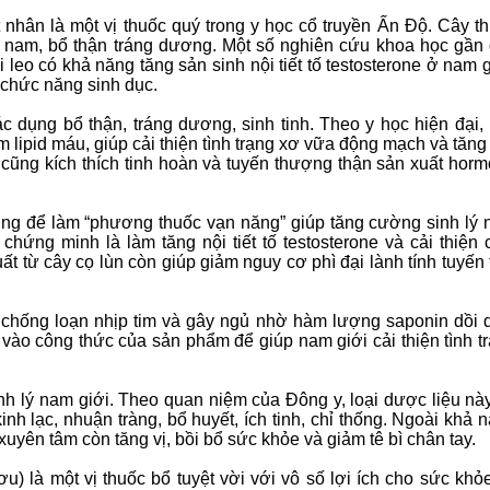
nhân là một vị thuốc quý trong y học cổ truyền Ấn Độ. Cây t
c nam, bổ thận tráng dương. Một số nghiên cứu khoa học gần
leo có khả năng tăng sản sinh nội tiết tố testosterone ở nam g
 chức năng sinh dục.
ác dụng bổ thận, tráng dương, sinh tinh. Theo y học hiện đại, 
 lipid máu, giúp cải thiện tình trạng xơ vữa động mạch và tăng
 cũng kích thích tinh hoàn và tuyến thượng thận sản xuất hor
ụng để làm “phương thuốc vạn năng” giúp tăng cường sinh lý
hứng minh là làm tăng nội tiết tố testosterone và cải thiện 
uất từ ​​cây cọ lùn còn giúp giảm nguy cơ phì đại lành tính tuyến 
 chống loạn nhịp tim và gây ngủ nhờ hàm lượng saponin dồi 
vào công thức của sản phẩm để giúp nam giới cải thiện tình t
inh lý nam giới. Theo quan niệm của Đông y, loại dược liệu nà
kinh lạc, nhuận tràng, bổ huyết, ích tinh, chỉ thống. Ngoài khả 
xuyên tâm còn tăng vị, bồi bổ sức khỏe và giảm tê bì chân tay.
) là một vị thuốc bổ tuyệt vời với vô số lợi ích cho sức khỏ