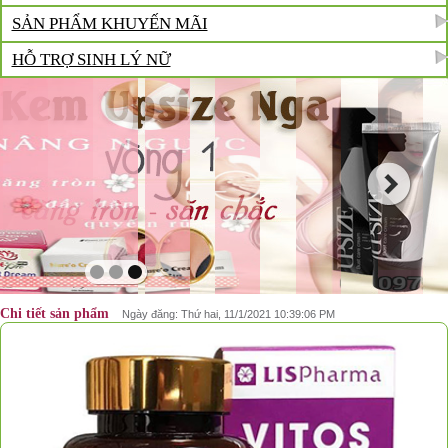
SẢN PHẨM KHUYẾN MÃI
HỖ TRỢ SINH LÝ NỮ
❅
❅
Chi tiết sản phẩm
Ngày đăng: Thứ hai, 11/1/2021 10:39:06 PM