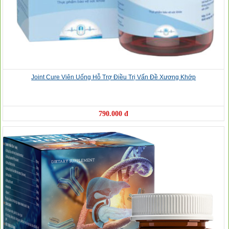
Joint Cure Viên Uống Hỗ Trợ Điều Trị Vấn Đề Xương Khớp
790.000 đ