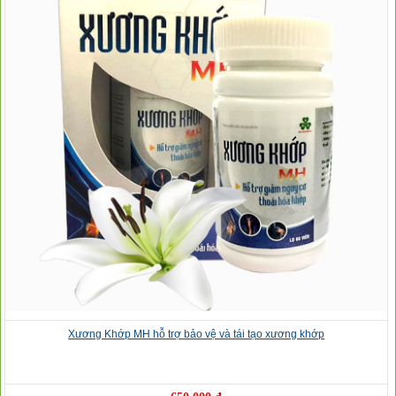
Xương Khớp MH hỗ trợ bảo vệ và tái tạo xương khớp