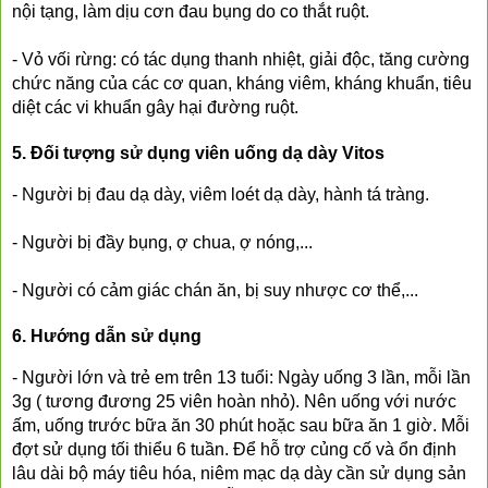
nội tạng, làm dịu cơn đau bụng do co thắt ruột.
- Vỏ vối rừng: có tác dụng thanh nhiệt, giải độc, tăng cường 
chức năng của các cơ quan, kháng viêm, kháng khuẩn, tiêu 
diệt các vi khuẩn gây hại đường ruột.
5. Đối tượng sử dụng viên uống dạ dày Vitos
- Người bị đau dạ dày, viêm loét dạ dày, hành tá tràng.
- Người bị đầy bụng, ợ chua, ợ nóng,...
- Người có cảm giác chán ăn, bị suy nhược cơ thể,...
6. Hướng dẫn sử dụng
- Người lớn và trẻ em trên 13 tuổi: Ngày uống 3 lần, mỗi lần 
3g ( tương đương 25 viên hoàn nhỏ). Nên uống với nước 
ấm, uống trước bữa ăn 30 phút hoặc sau bữa ăn 1 giờ. Mỗi 
đợt sử dụng tối thiểu 6 tuần. Để hỗ trợ củng cố và ổn định 
lâu dài bộ máy tiêu hóa, niêm mạc dạ dày cần sử dụng sản 