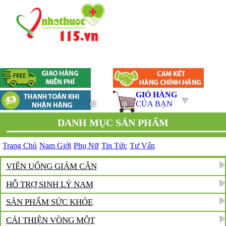
GIỎ HÀNG
CỦA BẠN
DANH MỤC SẢN PHẨM
Trang Chủ
Nam Giới
Phụ Nữ
Tin Tức
Tư Vấn
VIÊN UỐNG GIẢM CÂN
HỖ TRỢ SINH LÝ NAM
SẢN PHẨM SỨC KHỎE
CẢI THIỆN VÒNG MỘT