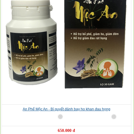
An Phế Mộc An - Bí quyết đánh bay ho khan đau họng
650.000 đ